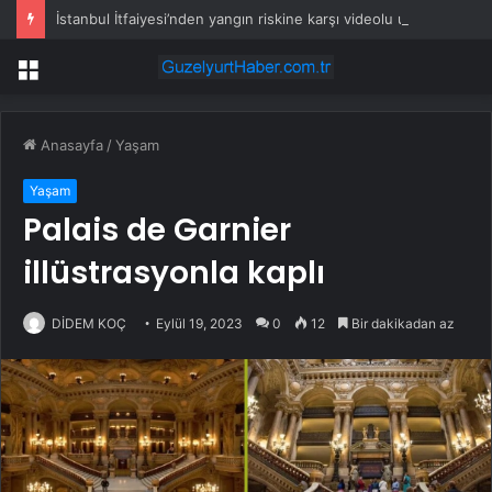
İstanbul İtfaiyesi’nden yangın riskine karşı videolu uyarı
Menü
Anasayfa
/
Yaşam
Yaşam
Palais de Garnier
illüstrasyonla kaplı
DİDEM KOÇ
Eylül 19, 2023
0
12
Bir dakikadan az