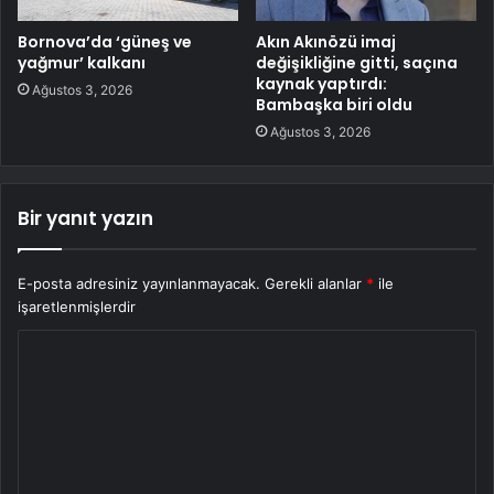
Bornova’da ‘güneş ve
Akın Akınözü imaj
yağmur’ kalkanı
değişikliğine gitti, saçına
kaynak yaptırdı:
Ağustos 3, 2026
Bambaşka biri oldu
Ağustos 3, 2026
Bir yanıt yazın
E-posta adresiniz yayınlanmayacak.
Gerekli alanlar
*
ile
işaretlenmişlerdir
Y
o
r
u
m