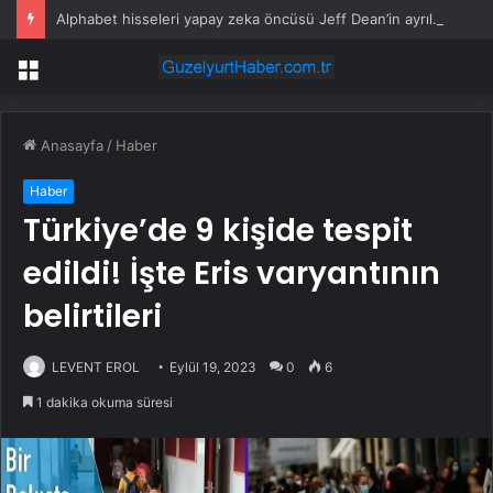
Alphabet hisseleri yapay zeka öncüsü Jeff Dean’in ayrılmasıyla %5 düştü
Menü
Anasayfa
/
Haber
Haber
Türkiye’de 9 kişide tespit
edildi! İşte Eris varyantının
belirtileri
LEVENT EROL
Eylül 19, 2023
0
6
1 dakika okuma süresi