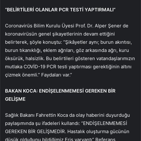
“BELİRTİLERİ OLANLAR PCR TESTİ YAPTIRMALI”
Coronavirüs Bilim Kurulu Üyesi Prof. Dr. Alper Şener de
koronavirüsün genel şikayetlerinin devam ettiğini
belirterek, şöyle konuştu: “Şikâyetler aynı; burun akıntısı,
burun tıkanıklığı, eklem ağrıları, göz arkasında ağrı, kuru
öksürük, halsizlik. Bu belirtileri gösteren vatandaşlarımızın
mutlaka COVİD-19 PCR testi yaptırması gerektiğinin altını
çizmek önemli.” Faydaları var.”
BAKAN KOCA: ENDİŞELENMEMESİ GEREKEN BİR
GELİŞME
Sağlık Bakanı Fahrettin Koca da olay haberini duyurduğu
paylaşımında şu ifadeleri kullandı: “ENDİŞELENMEMESİ
GEREKEN BİR GELİŞMEDİR. Hastalık oluşturma gücünün
düşük olduğunu bildiğimiz Eris varyantı” Referans