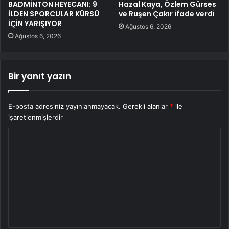
BADMİNTON HEYECANI: 9
Hazal Kaya, Özlem Gürses
İLDEN SPORCULAR KÜRSÜ
ve Ruşen Çakır ifade verdi
İÇİN YARIŞIYOR
Ağustos 6, 2026
Ağustos 6, 2026
Bir yanıt yazın
E-posta adresiniz yayınlanmayacak.
Gerekli alanlar
*
ile
işaretlenmişlerdir
Y
o
r
u
m
*