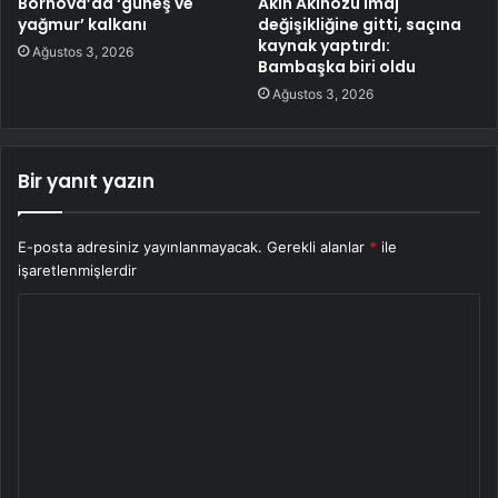
Bornova’da ‘güneş ve
Akın Akınözü imaj
yağmur’ kalkanı
değişikliğine gitti, saçına
kaynak yaptırdı:
Ağustos 3, 2026
Bambaşka biri oldu
Ağustos 3, 2026
Bir yanıt yazın
E-posta adresiniz yayınlanmayacak.
Gerekli alanlar
*
ile
işaretlenmişlerdir
Y
o
r
u
m
*