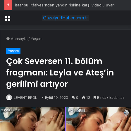
İstanbul İtfaiyesi’nden yangın riskine karşı videolu uyarı
Menü
Anasayfa
/
Yaşam
Yaşam
Çok Seversen 11. bölüm
fragmanı: Leyla ve Ateş’in
gerilimi artıyor
LEVENT EROL
Eylül 19, 2023
0
12
Bir dakikadan az