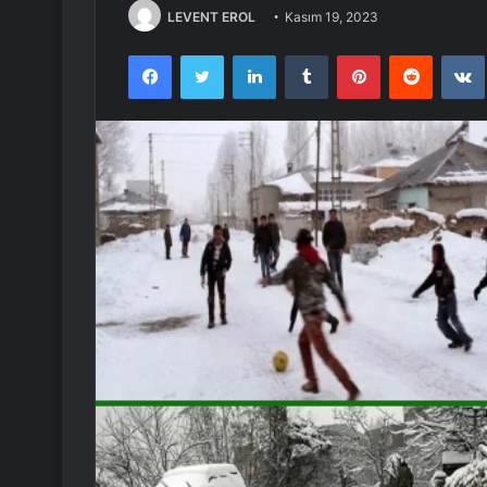
LEVENT EROL
Kasım 19, 2023
Facebook
Twitter
LinkedIn
Tumblr
Pinterest
Reddit