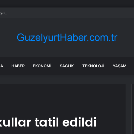
ya’da konut inşaatında göçük: 2 işçi toprak altında kaldı!
FA
HABER
EKONOMI
SAĞLIK
TEKNOLOJI
YAŞAM
llar tatil edildi