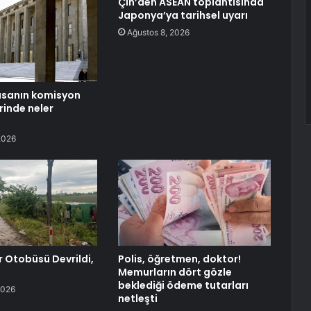
Çin’den ASEAN toplantısında
Japonya’ya tarihsel uyarı
Ağustos 8, 2026
asanın komisyon
inde neler
2026
r Otobüsü Devrildi,
Polis, öğretmen, doktor!
Memurların dört gözle
beklediği ödeme tutarları
2026
netleşti