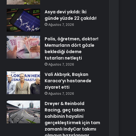
Asya devi yıkıldı: İki
günde yüzde 22 çakıldı!
Ağustos 7, 2026
Polis, öğretmen, doktor!
Memurların dört gözle
beklediği ödeme
tutarları netleşti
Ağustos 7, 2026
Vali Akbıyık, Başkan
Karaca’yı hastanede
ziyaret etti
Ağustos 7, 2026
Dreyer & Reinbold
Racing, geç takım
sahibinin hayalini
gerçekleştirmek için tam
zamanlı IndyCar takımı
olmaya hazırlanıyor