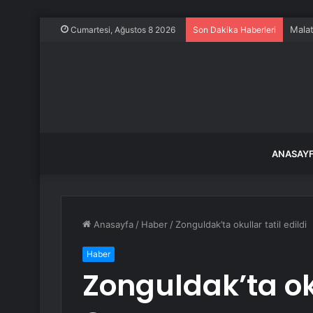
Malat
Cumartesi, Ağustos 8 2026
Son Dakika Haberleri
ANASAY
Anasayfa
/
Haber
/
Zonguldak’ta okullar tatil edildi
Haber
Zonguldak’ta oku