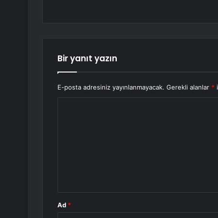
Bir yanıt yazın
E-posta adresiniz yayınlanmayacak.
Gerekli alanlar
*
i
Y
o
r
u
m
*
Ad
*