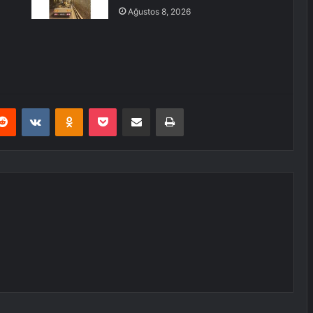
Ağustos 8, 2026
erest
Reddit
VKontakte
Odnoklassniki
Pocket
E-Posta ile paylaş
Yazdır