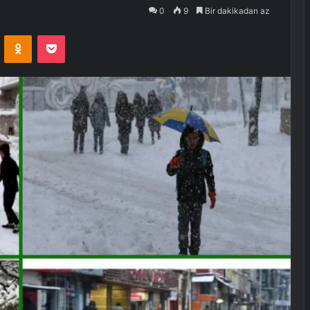
0
9
Bir dakikadan az
VKontakte
Odnoklassniki
Pocket