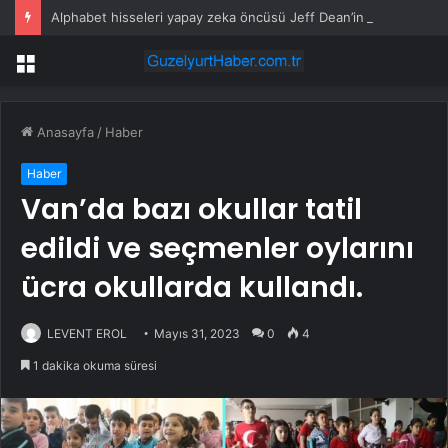
Alphabet hisseleri yapay zeka öncüsü Jeff Dean’in ayrılmasıyla %5 düştü
Menü
Anasayfa
/
Haber
Haber
Van’da bazı okullar tatil
edildi ve seçmenler oylarını
ücra okullarda kullandı.
LEVENT EROL
Mayıs 31, 2023
0
4
1 dakika okuma süresi