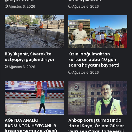
Ağustos 6, 2026
Ağustos 6, 2026
Büyükşehir, Siverek’te
Kızını boğulmaktan
üstyapıyı güçlendiriyor
kurtaran baba 40 gün
sonra hayatını kaybetti
Ağustos 6, 2026
Ağustos 6, 2026
AĞRI’DA ANALİG
Ahbap soruşturmasında
BADMİNTON HEYECANI: 9
Hazal Kaya, Özlem Gürses
İLDEN SPORCULAR KÜRSÜ
ve Ruşen Çakır ifade verdi