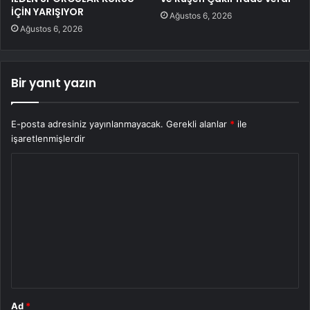
İÇİN YARIŞIYOR
Ağustos 6, 2026
Ağustos 6, 2026
Bir yanıt yazın
E-posta adresiniz yayınlanmayacak.
Gerekli alanlar
*
ile
işaretlenmişlerdir
Y
o
r
u
m
*
Ad
*