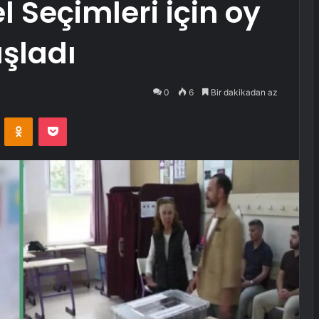
l Seçimleri için oy
şladı
0
6
Bir dakikadan az
VKontakte
Odnoklassniki
Pocket