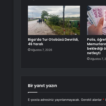
Biga’da Tur Otobüsü Devrildi,
Polis, öğr
46 Yaralı
Memurların
beklediği 
Ağustos 7, 2026
netleşti
Ağustos 7, 
Bir yanıt yazın
E-posta adresiniz yayınlanmayacak.
Gerekli alanlar
*
i