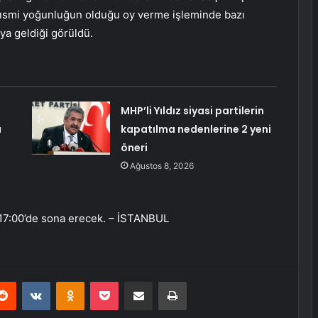
a kısmi yoğunluğun olduğu oy verme işleminde bazı
ya geldiği görüldü.
MHP’li Yıldız siyasi partilerin
u
kapatılma nedenlerine 2 yeni
öneri
Ağustos 8, 2026
 17:00’de sona erecek. – İSTANBUL
erest
Reddit
VKontakte
Odnoklassniki
Pocket
E-Posta ile paylaş
Yazdır