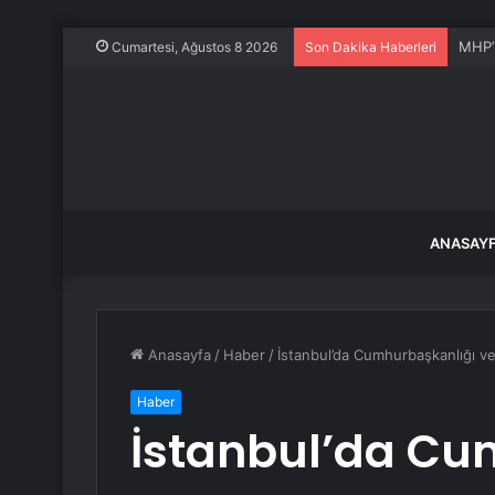
MHP’l
Cumartesi, Ağustos 8 2026
Son Dakika Haberleri
ANASAY
Anasayfa
/
Haber
/
İstanbul’da Cumhurbaşkanlığı ve 
Haber
İstanbul’da Cu