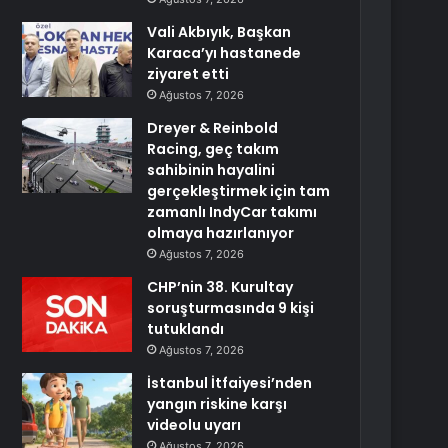
Vali Akbıyık, Başkan
Karaca’yı hastanede
ziyaret etti
Ağustos 7, 2026
Dreyer & Reinbold
Racing, geç takım
sahibinin hayalini
gerçekleştirmek için tam
zamanlı IndyCar takımı
olmaya hazırlanıyor
Ağustos 7, 2026
CHP’nin 38. Kurultay
soruşturmasında 9 kişi
tutuklandı
Ağustos 7, 2026
İstanbul İtfaiyesi’nden
yangın riskine karşı
videolu uyarı
Ağustos 7, 2026