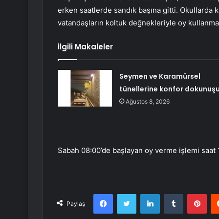
erken saatlerde sandık başına gitti. Okullard
vatandaşların koltuk değnekleriyle oy kullanma
İlgili Makaleler
Seymen ve Karamürsel
tünellerine konfor dokunuş
Ağustos 8, 2026
Sabah 08:00’de başlayan oy verme işlemi saat
Facebook
Twitter
LinkedIn
Tumblr
Pint
Paylaş