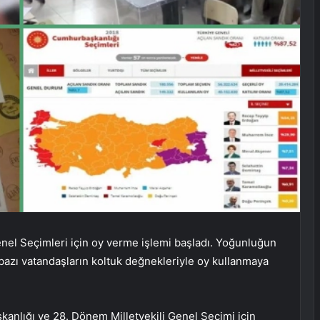
enel Seçimleri için oy verme işlemi başladı. Yoğunluğun
bazı vatandaşların koltuk değnekleriyle oy kullanmaya
anlığı ve 28. Dönem Milletvekili Genel Seçimi için