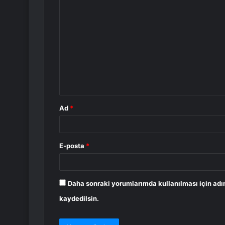
Y
o
r
u
m
*
Ad
*
E-posta
*
Daha sonraki yorumlarımda kullanılması için adı
kaydedilsin.