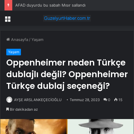
AFAD duyurdu bu sabah Mısır sallandı
Menü
Anasayfa
/
Yaşam
Yaşam
Oppenheimer neden Türkçe
dublajlı değil? Oppenheimer
Türkçe dublaj seçeneği?
AYŞE ARSLANKEÇECİOĞLU
Temmuz 28, 2023
0
15
Bir dakikadan az