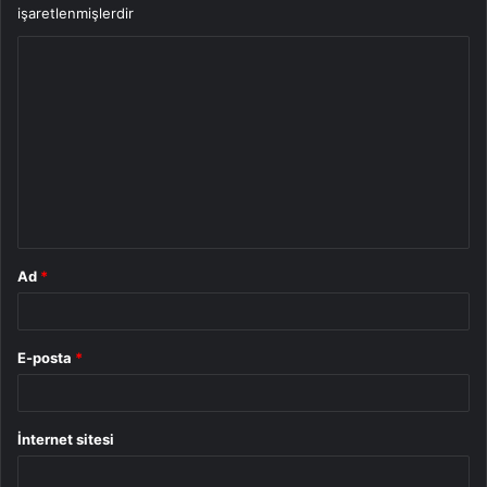
işaretlenmişlerdir
Y
o
r
u
m
*
Ad
*
E-posta
*
İnternet sitesi