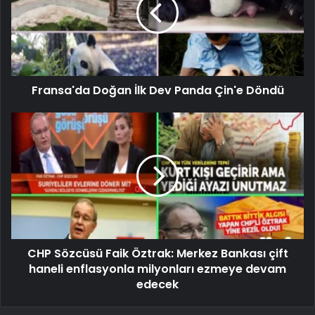
Fransa'da Doğan İlk Dev Panda Çin'e Döndü
CHP Sözcüsü Faik Öztrak: Merkez Bankası çift
haneli enflasyonla milyonları ezmeye devam
edecek