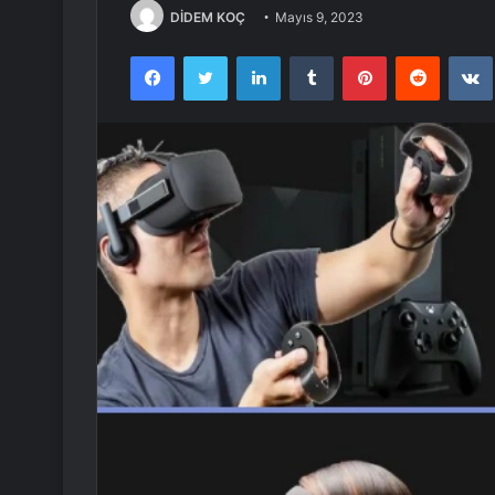
DİDEM KOÇ
Mayıs 9, 2023
Facebook
Twitter
LinkedIn
Tumblr
Pinterest
Reddit