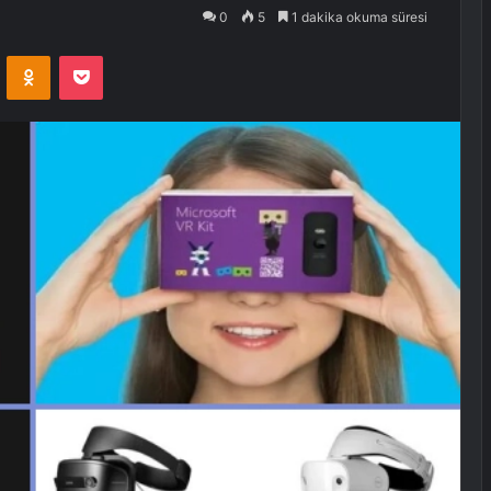
0
5
1 dakika okuma süresi
VKontakte
Odnoklassniki
Pocket