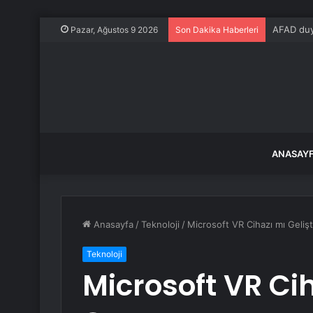
AFAD duy
Pazar, Ağustos 9 2026
Son Dakika Haberleri
ANASAY
Anasayfa
/
Teknoloji
/
Microsoft VR Cihazı mı Gelişt
Teknoloji
Microsoft VR Cih