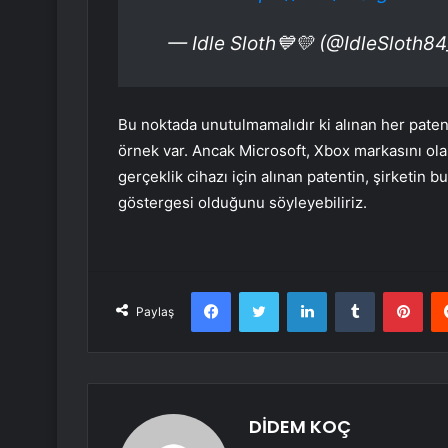
— Idle Sloth💙💛 (@IdleSloth8
Bu noktada unutulmamalıdır ki alınan her paten
örnek var. Ancak Microsoft, Xbox markasını ola
gerçeklik cihazı için alınan patentin, şirketin b
göstergesi olduğunu söyleyebiliriz.
Facebook
Twitter
LinkedIn
Tumblr
Pint
Paylaş
DİDEM KOÇ