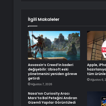
İlgili Makaleler
Assassin’s Creed’in kaderi
Apple, iPho
değişebilir: Ubisoft eski
hazırlanıyo
yönetmenini yeniden göreve
tüm ürünle
getirdi
Ağustos 6, 
Ağustos 7, 2026
Nasa’nın Curiosity Aracı
Mars’ta Bal Peteğini Andıran
Gizemli Yapılar Görüntüledi