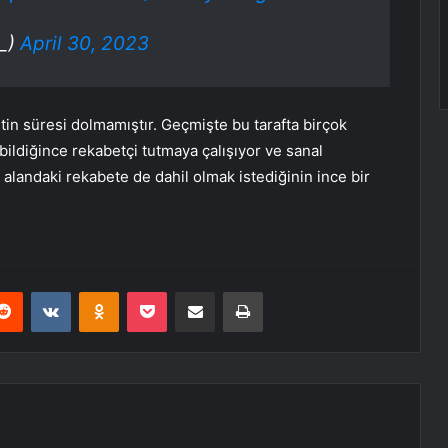
4_)
April 30, 2023
tin süresi dolmamıştır. Geçmişte bu tarafta birçok
bildiğince rekabetçi tutmaya çalışıyor ve sanal
u alandaki rekabete de dahil olmak istediğinin ince bir
erest
Reddit
VKontakte
Odnoklassniki
Pocket
E-Posta ile paylaş
Yazdır