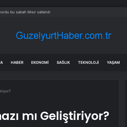
urdu bu sabah Mısır sallandı
FA
HABER
EKONOMI
SAĞLIK
TEKNOLOJI
YAŞAM
iriyor?
azı mı Geliştiriyor?