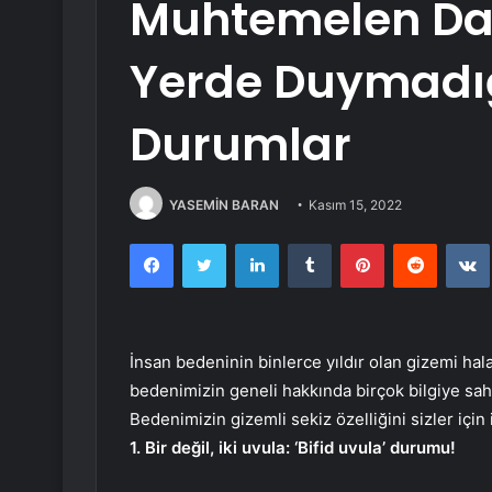
Muhtemelen Dah
Yerde Duymadığ
Durumlar
YASEMİN BARAN
Kasım 15, 2022
Facebook
Twitter
LinkedIn
Tumblr
Pinterest
Reddit
İnsan bedeninin binlerce yıldır olan gizemi ha
bedenimizin geneli hakkında birçok bilgiye sahi
Bedenimizin gizemli sekiz özelliğini sizler için
1. Bir değil, iki uvula: ‘Bifid uvula’ durumu!