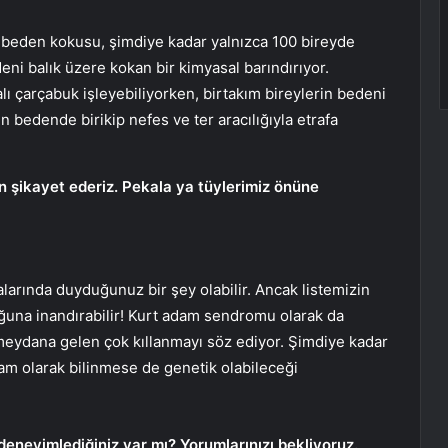
 beden kokusu, şimdiye kadar yalnızca 100 bireyde
eni balık üzere kokan bir kimyasal barındırıyor.
ı çarçabuk işleyebiliyorken, birtakım bireylerin bedeni
bedende birikip nefes ve ter aracılığıyla etrafa
 şikayet ederiz. Pekala ya tüylerimiz önüne
larında duyduğunuz bir şey olabilir. Ancak listemizin
ğuna inandırabilir! Kurt adam sendromu olarak da
 meydana gelen çok kıllanmayı söz ediyor. Şimdiye kadar
tam olarak bilinmese de genetik olabileceği
deneyimlediğiniz var mı? Yorumlarınızı bekliyoruz.