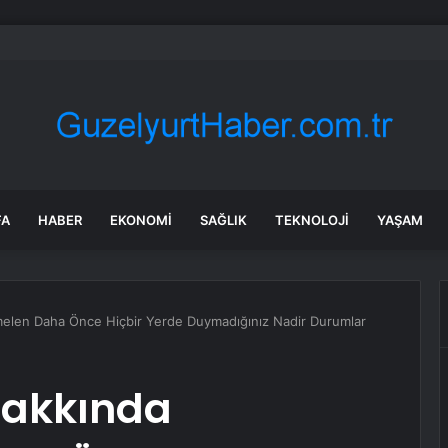
e yenilenen başkan vekilliği seçimini Cafer Boyraz kazandı
FA
HABER
EKONOMI
SAĞLIK
TEKNOLOJI
YAŞAM
len Daha Önce Hiçbir Yerde Duymadığınız Nadir Durumlar
Hakkında