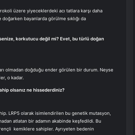
okoli üzere yiyeceklerdeki acı tatlara karşı daha
le doğarken bayanlarda görülme sıklığı da
nsenize, korkutucu değil mi? Evet, bu türlü doğan
akları olmadan doğduğu ender görülen bir durum. Neyse
ler, o kadar.
ahip olsanız ne hissederdiniz?
ip. LRP5 olarak isimlendirilen bu genetik mutasyon,
amadan atlatan bir adamın akabinde keşfedildi. Bu
rençli kemiklere sahipler. Ayrıyeten bedenin