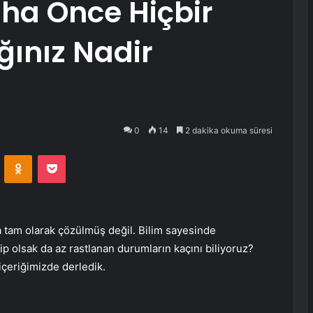
a Önce Hiçbir
ınız Nadir
0
14
2 dakika okuma süresi
VKontakte
Odnoklassniki
Pocket
la tam olarak çözülmüş değil. Bilim sayesinde
p olsak da az rastlanan durumların kaçını biliyoruz?
 içeriğimizde derledik.