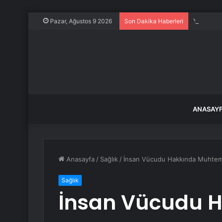
Yüreğir’d
Pazar, Ağustos 9 2026
Son Dakika Haberleri
ANASAY
Anasayfa
/
Sağlık
/
İnsan Vücudu Hakkında Muhteme
Sağlık
İnsan Vücudu 