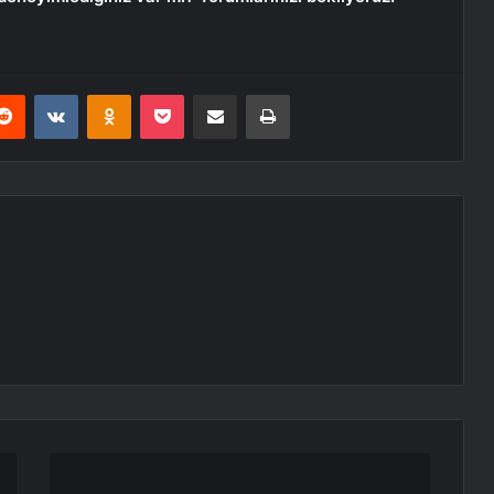
erest
Reddit
VKontakte
Odnoklassniki
Pocket
E-Posta ile paylaş
Yazdır