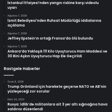
İstanbul İtfaiyesi’nden yangın riskine karşı videolu
uyarı
Ağustos 7, 2026
İzmit Belediyesi’nden Ruhsat Müdürlüğü iddialarına
açıklama
Ağustos 7, 2026
Jeffrey Epstein’ın ortağı Fransa’da ölü bulundu
Ağustos 7, 2026
Ankara’da Yaklaşık 111 Kilo Uyuşturucu Ham Maddesi ve
30 Bini Aşkın Uyuşturucu Hap Ele Geçirildi
Rastgele Haberler
Ocak 8, 2026
Trump Grönland için harekete geçerse NATO ve AB’nin
yüzleşeceği zor sorular
Ekim 24, 2023
Rusya: İdlib’de militanlara ait 3 yer altı sığınağına hava
saldırısı düzenlendi