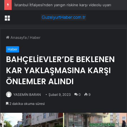
İstanbul İtfaiyesi’nden yangın riskine karşı videolu uyarı
Menü
Anasayfa
/
Haber
Haber
BAHÇELİEVLER’DE BEKLENEN
KAR YAKLAŞMASINA KARŞI
ÖNLEMLER ALINDI
YASEMİN BARAN
Şubat 9, 2023
0
9
2 dakika okuma süresi