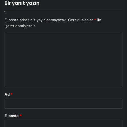
Bir yanıt yazın
E-posta adresiniz yayınlanmayacak.
Gerekli alanlar
*
ile
işaretlenmişlerdir
Y
o
r
u
m
*
Ad
*
E-posta
*