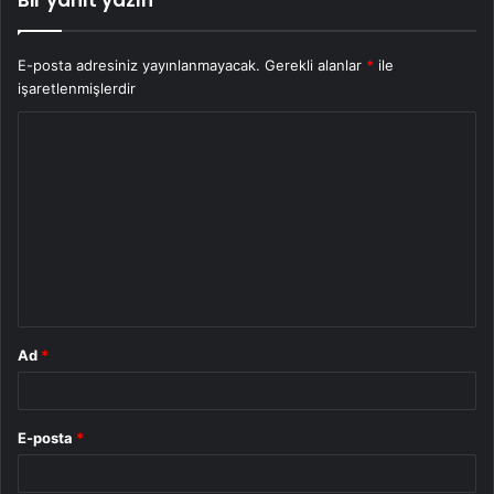
E-posta adresiniz yayınlanmayacak.
Gerekli alanlar
*
ile
işaretlenmişlerdir
Y
o
r
u
m
*
Ad
*
E-posta
*