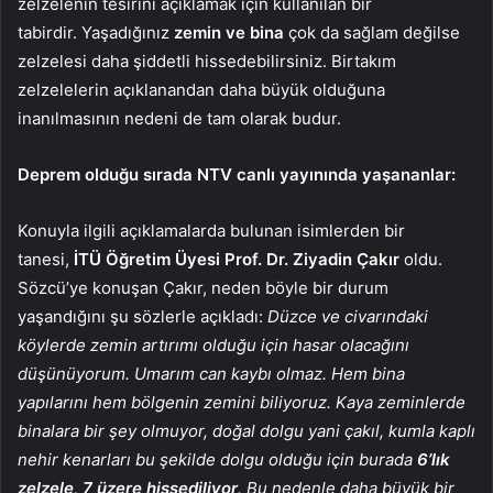
zelzelenin tesirini açıklamak için kullanılan bir
tabirdir. Yaşadığınız
zemin ve bina
çok da sağlam değilse
zelzelesi daha şiddetli hissedebilirsiniz. Birtakım
zelzelelerin açıklanandan daha büyük olduğuna
inanılmasının nedeni de tam olarak budur.
Deprem olduğu sırada NTV canlı yayınında yaşananlar:
Konuyla ilgili açıklamalarda bulunan isimlerden bir
tanesi,
İTÜ Öğretim Üyesi Prof. Dr. Ziyadin Çakır
oldu.
Sözcü’ye konuşan Çakır, neden böyle bir durum
yaşandığını şu sözlerle açıkladı:
Düzce ve civarındaki
köylerde zemin artırımı olduğu için hasar olacağını
düşünüyorum. Umarım can kaybı olmaz. Hem bina
yapılarını hem bölgenin zemini biliyoruz. Kaya zeminlerde
binalara bir şey olmuyor, doğal dolgu yani çakıl, kumla kaplı
nehir kenarları bu şekilde dolgu olduğu için burada
6’lık
zelzele, 7 üzere hissediliyor
. Bu nedenle daha büyük bir