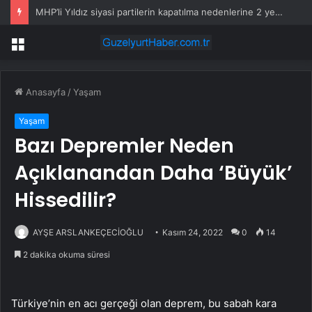
MHP’li Yıldız siyasi partilerin kapatılma nedenlerine 2 yeni öneri
Menü
Anasayfa
/
Yaşam
Yaşam
Bazı Depremler Neden
Açıklanandan Daha ‘Büyük’
Hissedilir?
AYŞE ARSLANKEÇECİOĞLU
Kasım 24, 2022
0
14
2 dakika okuma süresi
Türkiye’nin en acı gerçeği olan deprem, bu sabah kara