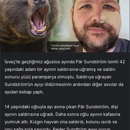
İsveç’te geçtiğimiz ağustos ayında Pär Sundström isimli 42
yaşındaki adam bir ayının saldırısına uğramış ve saldırı
sonucu yüzü paramparça olmuştu. Saldırıya uğrayan
Sundström’ün ayıyı öldürmesinin ardından diğer avcılar da
ayıdan kebap yaptı.
14 yaşındaki oğluyla ayı avına çıkan Pär Sundström, dişi
ayının saldırısına uğradı. Daha sonra oğlu ayının kafasına
yumruk attı. Kızgın hayvan ona saldırdı, kolunu ısırdı ve
onu sağa sola savurdu. Peder Sundtröm ayıyı vurup