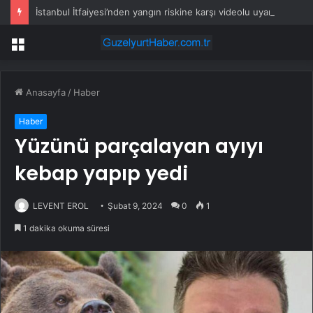
İstanbul İtfaiyesi’nden yangın riskine karşı videolu uyarı
Menü
Anasayfa
/
Haber
Haber
Yüzünü parçalayan ayıyı
kebap yapıp yedi
LEVENT EROL
Şubat 9, 2024
0
1
1 dakika okuma süresi