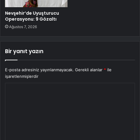
Nevşehir’de Uyuşturucu
Operasyonu: 9 Gözaltı
Ağustos 7, 2026
Bir yanıt yazın
E-posta adresiniz yayınlanmayacak.
Gerekli alanlar
*
ile
işaretlenmişlerdir
Y
o
r
u
m
*