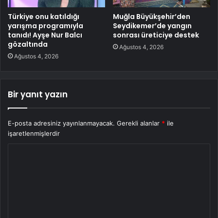
Türkiye onu katıldığı
Muğla Büyükşehir’den
yarışma programıyla
Seydikemer’de yangın
tanıdı! Ayşe Nur Balcı
sonrası üreticiye destek
gözaltında
Ağustos 4, 2026
Ağustos 4, 2026
Bir yanıt yazın
E-posta adresiniz yayınlanmayacak.
Gerekli alanlar
*
ile
işaretlenmişlerdir
Y
o
r
u
m