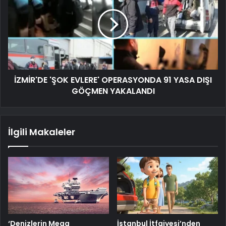
İZMİR'DE 'ŞOK EVLERE' OPERASYONDA 91 YASA DIŞI
GÖÇMEN YAKALANDI
İlgili Makaleler
‘Denizlerin Mega
İstanbul İtfaiyesi’nden