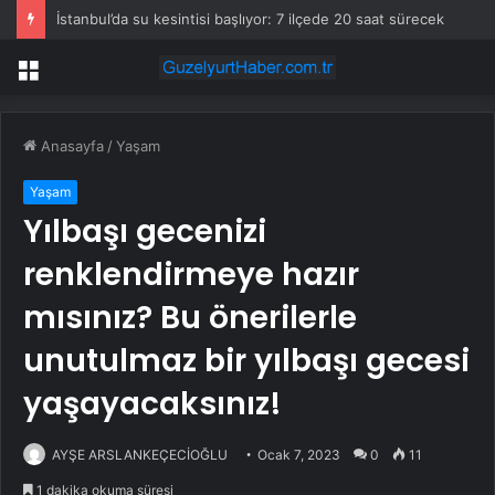
İstanbul’da su kesintisi başlıyor: 7 ilçede 20 saat sürecek
Menü
Anasayfa
/
Yaşam
Yaşam
Yılbaşı gecenizi
renklendirmeye hazır
mısınız? Bu önerilerle
unutulmaz bir yılbaşı gecesi
yaşayacaksınız!
AYŞE ARSLANKEÇECİOĞLU
Ocak 7, 2023
0
11
1 dakika okuma süresi