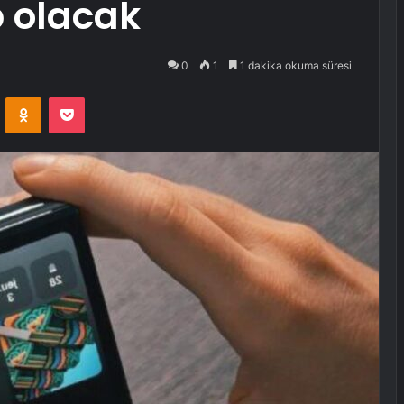
p olacak
0
1
1 dakika okuma süresi
VKontakte
Odnoklassniki
Pocket