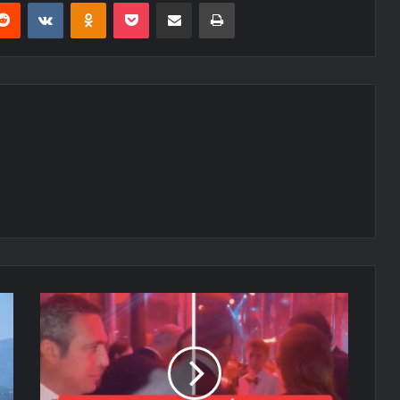
erest
Reddit
VKontakte
Odnoklassniki
Pocket
E-Posta ile paylaş
Yazdır