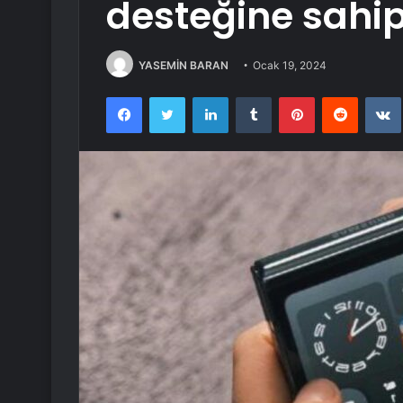
desteğine sahi
YASEMİN BARAN
Ocak 19, 2024
Facebook
Twitter
LinkedIn
Tumblr
Pinterest
Reddit