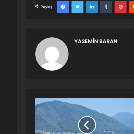
Facebook
Twitter
LinkedIn
Tumblr
Pint
Paylaş
YASEMİN BARAN