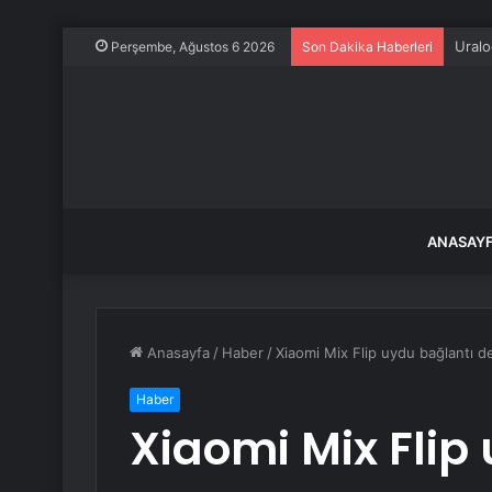
Uralo
Perşembe, Ağustos 6 2026
Son Dakika Haberleri
ANASAY
Anasayfa
/
Haber
/
Xiaomi Mix Flip uydu bağlantı d
Haber
Xiaomi Mix Flip