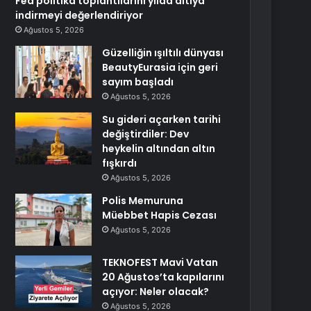
Fed politika toplantılarını yılda altıya
indirmeyi değerlendiriyor
Ağustos 5, 2026
Güzelliğin ışıltılı dünyası
BeautyEurasia için geri
sayım başladı
Ağustos 5, 2026
Su gideri açarken tarihi
değiştirdiler: Dev
heykelin altından altın
fışkırdı
Ağustos 5, 2026
Polis Memuruna
Müebbet Hapis Cezası
Ağustos 5, 2026
TEKNOFEST Mavi Vatan
20 Ağustos’ta kapılarını
açıyor: Neler olacak?
Ağustos 5, 2026