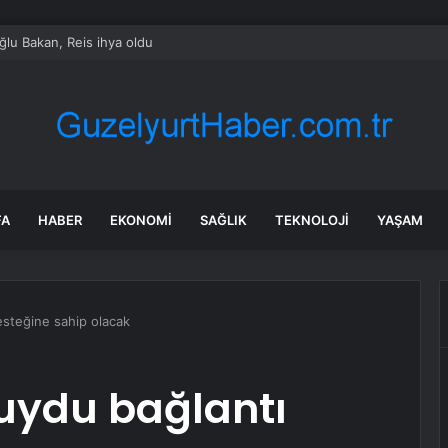
ğlu Bakan, Reis ihya oldu
FA
HABER
EKONOMI
SAĞLIK
TEKNOLOJI
YAŞAM
esteğine sahip olacak
 uydu bağlantı