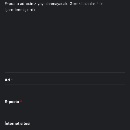
E-posta adresiniz yayınlanmayacak.
Gerekli alanlar
*
ile
işaretlenmişlerdir
Y
o
r
u
m
*
Ad
*
E-posta
*
İnternet sitesi