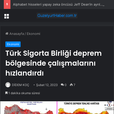
Alphabet hisseleri yapay zeka öncüsü Jeff Dean’in ayrılmasıyla %5 düştü
Menü
Anasayfa
/
Ekonomi
Ekonomi
Türk Sigorta Birliği deprem
bölgesinde çalışmalarını
hızlandırdı
DİDEM KOÇ
Şubat 12, 2023
0
7
1 dakika okuma süresi