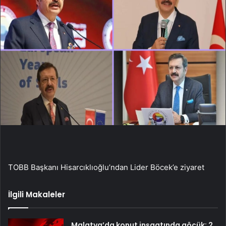
TOBB Başkanı Hisarcıklıoğlu’ndan Lider Böcek’e ziyaret
İlgili Makaleler
Malatya’da konut inşaatında göçük: 2