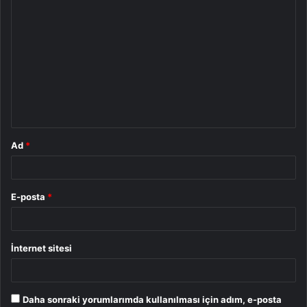
Y
o
r
u
m
*
Ad
*
E-posta
*
İnternet sitesi
Daha sonraki yorumlarımda kullanılması için adım, e-posta