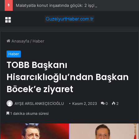
Malatya’da konut inşaatında göçük: 2 işçi toprak altında kaldı!
Menü
Anasayfa
/
Haber
Haber
TOBB Başkanı
Hisarcıklıoğlu’ndan Başkan
Böcek’e ziyaret
AYŞE ARSLANKEÇECİOĞLU
Kasım 2, 2023
0
2
1 dakika okuma süresi