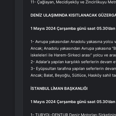
11- Çağlayan, Mecidiyeköy ve Zincirlikuyu Metrob
DENİZ ULAŞIMINDA KISITLANACAK GÜZER
1 Mayıs 2024 Çarşamba günü saat 05.30’dan i
1- Avrupa yakasından Anadolu yakasına yolcu v
Ancak; Anadolu yakasından Avrupa yakasına 
iskeleleri ile Harem-Sirkeci arası” yolcu ve ar
2- Adalar’a yapılan karşılıklı seferlerin devam 
3- Eyüpsultan tarafına yapılan seferlerin deva
Ancak; Balat, Beyoğlu, Sütlüce, Hasköy sahil tar
İSTANBUL LİMAN BAŞKANLIĞI
1 Mayıs 2024 Çarşamba günü saat 05.30’dan i
1- TURYOL-DENTUR Deniz Motorları Şirketinin,