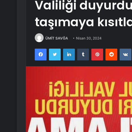
Valiliği duyurdu
taşımaya kısıt
ÜMİT SAVĞA
Nisan 30, 2024
Facebook
Twitter
LinkedIn
Tumblr
Pinterest
Reddit