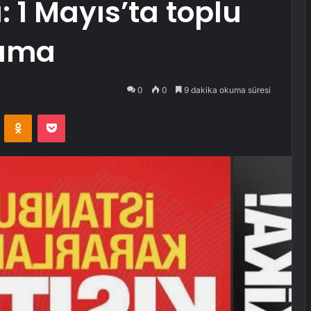
: 1 Mayıs’ta toplu
lama
0
0
9 dakika okuma süresi
VKontakte
Odnoklassniki
Pocket