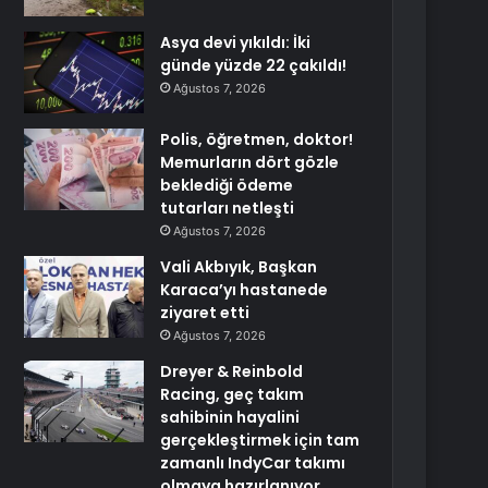
Asya devi yıkıldı: İki
günde yüzde 22 çakıldı!
Ağustos 7, 2026
Polis, öğretmen, doktor!
Memurların dört gözle
beklediği ödeme
tutarları netleşti
Ağustos 7, 2026
Vali Akbıyık, Başkan
Karaca’yı hastanede
ziyaret etti
Ağustos 7, 2026
Dreyer & Reinbold
Racing, geç takım
sahibinin hayalini
gerçekleştirmek için tam
zamanlı IndyCar takımı
olmaya hazırlanıyor