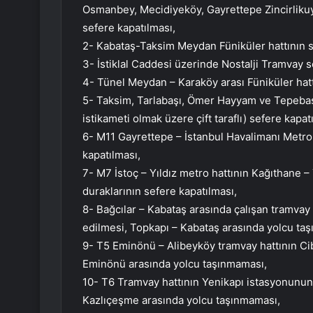
Osmanbey, Mecidiyeköy, Gayrettepe Zincirlikuyu 
sefere kapatılması,
2- Kabataş-Taksim Meydan Füniküler hattının s
3- İstiklal Caddesi üzerinde Nostalji Tramvay s
4- Tünel Meydan – Karaköy arası Füniküler hatt
5- Taksim, Tarlabaşı, Ömer Hayyam ve Tepebaşı 
istikameti olmak üzere çift taraflı) sefere kapat
6- M11 Gayrettepe – İstanbul Havalimanı Metro
kapatılması,
7- M7 İstoç – Yıldız metro hattının Kağıthane – Y
duraklarının sefere kapatılması,
8- Bağcılar – Kabataş arasında çalışan tramvay
edilmesi, Topkapı – Kabataş arasında yolcu ta
9- T5 Eminönü – Alibeyköy tramvay hattının Ciba
Eminönü arasında yolcu taşınmaması,
10- T6 Tramvay hattının Yenikapı istasyonunun 
Kazlıçeşme arasında yolcu taşınmaması,