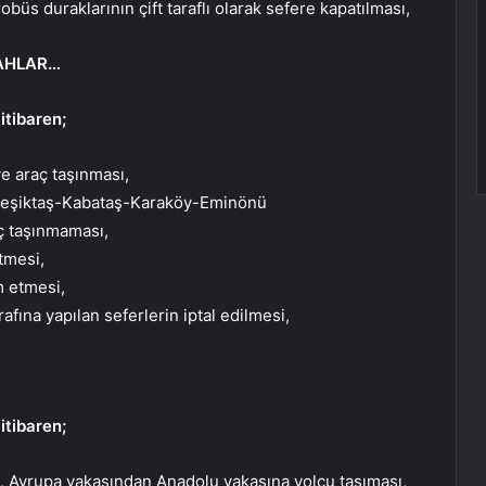
üs duraklarının çift taraflı olarak sefere kapatılması,
GAHLAR…
tibaren;
e araç taşınması,
“Beşiktaş-Kabataş-Karaköy-Eminönü
aç taşınmaması,
etmesi,
m etmesi,
afına yapılan seferlerin iptal edilmesi,
tibaren;
 Avrupa yakasından Anadolu yakasına yolcu taşıması,