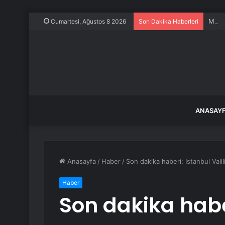
Malat
Cumartesi, Ağustos 8 2026
Son Dakika Haberleri
ANASAY
Anasayfa
/
Haber
/
Son dakika haberi: İstanbul Vali
Haber
Son dakika habe