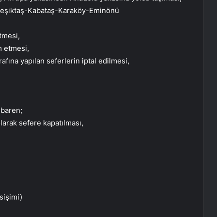
“Beşiktaş-Kabataş-Karaköy-Eminönü
etmesi,
m etmesi,
afına yapılan seferlerin iptal edilmesi,
ibaren;
olarak sefere kapatılması,
sişimi)