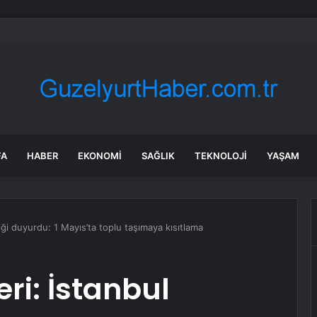
ya’da konut inşaatında göçük: 2 işçi toprak altında kaldı!
FA
HABER
EKONOMI
SAĞLIK
TEKNOLOJI
YAŞAM
liği duyurdu: 1 Mayıs’ta toplu taşımaya kısıtlama
ri: İstanbul