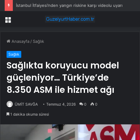
İstanbul İtfaiyesi’nden yangın riskine karşı videolu uyarı
Menü
Anasayfa
/
Sağlık
Sağlık
Sağlıkta koruyucu model
güçleniyor… Türkiye’de
8.350 ASM ile hizmet ağı
ÜMİT SAVĞA
Temmuz 4, 2026
0
0
1 dakika okuma süresi