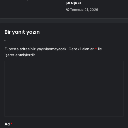
projesi
Temmuz 21, 2026
Bir yanıt yazın
E-posta adresiniz yayınlanmayacak.
Gerekli alanlar
*
ile
işaretlenmişlerdir
Y
o
r
u
m
*
Ad
*