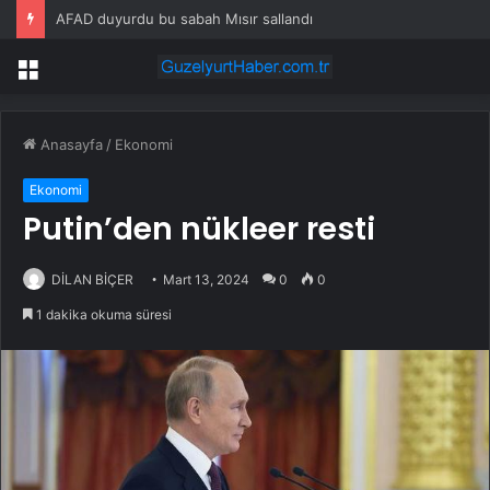
AFAD duyurdu bu sabah Mısır sallandı
Menü
Anasayfa
/
Ekonomi
Ekonomi
Putin’den nükleer resti
DİLAN BİÇER
Mart 13, 2024
0
0
1 dakika okuma süresi