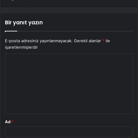
Bir yanıt yazın
E-posta adresiniz yayınlanmayacak.
Gerekli alanlar
*
ile
işaretlenmişlerdir
Y
o
r
u
m
*
Ad
*