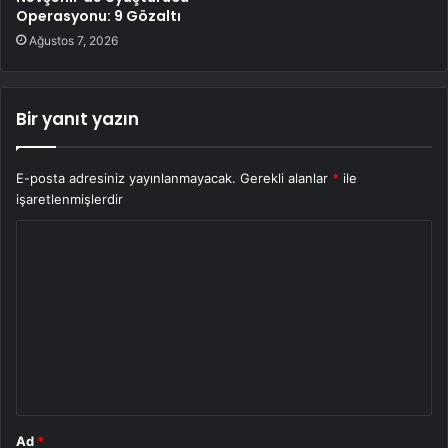
Operasyonu: 9 Gözaltı
Ağustos 7, 2026
Bir yanıt yazın
E-posta adresiniz yayınlanmayacak.
Gerekli alanlar
*
ile
işaretlenmişlerdir
Y
o
r
u
m
*
Ad
*