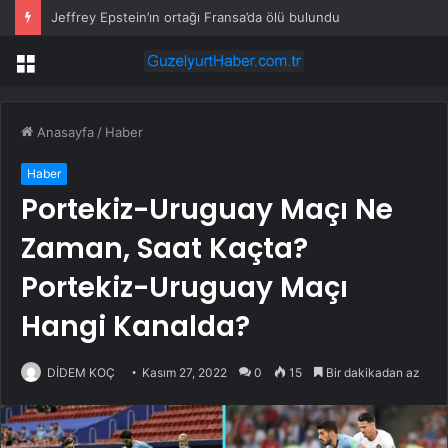
Jeffrey Epstein’ın ortağı Fransa’da ölü bulundu
Menü
Anasayfa
/
Haber
Haber
Portekiz-Uruguay Maçı Ne
Zaman, Saat Kaçta?
Portekiz-Uruguay Maçı
Hangi Kanalda?
DİDEM KOÇ
Kasım 27, 2022
0
15
Bir dakikadan az