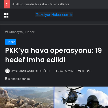
AFAD duyurdu bu sabah Mısır sallandı
Menü
Anasayfa
/
Haber
Haber
PKK’ya hava operasyonu: 19
hedef imha edildi
AYŞE ARSLANKEÇECİOĞLU
Ekim 25, 2023
0
6
Bir dakikadan az