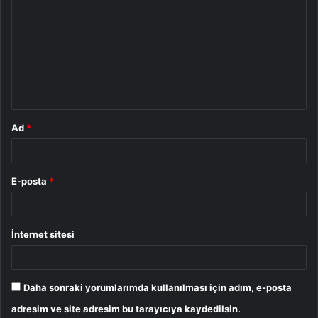
o
r
u
m
*
Ad
*
E-posta
*
İnternet sitesi
Daha sonraki yorumlarımda kullanılması için adım, e-posta
adresim ve site adresim bu tarayıcıya kaydedilsin.