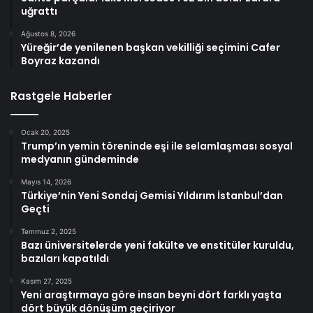
uğrattı
Ağustos 8, 2026
Yüreğir’de yenilenen başkan vekilliği seçimini Cafer
Boyraz kazandı
Rastgele Haberler
Ocak 20, 2025
Trump’ın yemin töreninde eşi ile selamlaşması sosyal
medyanın gündeminde
Mayıs 14, 2026
Türkiye’nin Yeni Sondaj Gemisi Yıldırım İstanbul’dan
Geçti
Temmuz 2, 2025
Bazı üniversitelerde yeni fakülte ve enstitüler kuruldu,
bazıları kapatıldı
Kasım 27, 2025
Yeni araştırmaya göre insan beyni dört farklı yaşta
dört büyük dönüşüm geçiriyor