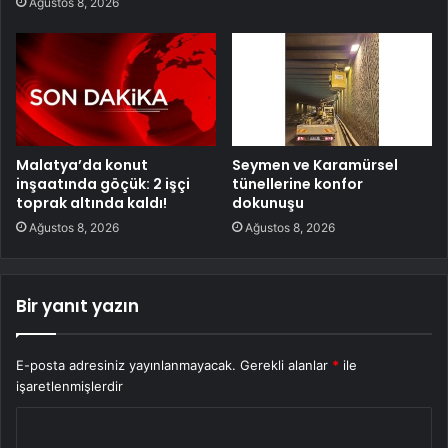
Ağustos 8, 2026
Malatya’da konut
Seymen ve Karamürsel
inşaatında göçük: 2 işçi
tünellerine konfor
toprak altında kaldı!
dokunuşu
Ağustos 8, 2026
Ağustos 8, 2026
Bir yanıt yazın
E-posta adresiniz yayınlanmayacak.
Gerekli alanlar
*
ile
işaretlenmişlerdir
Y