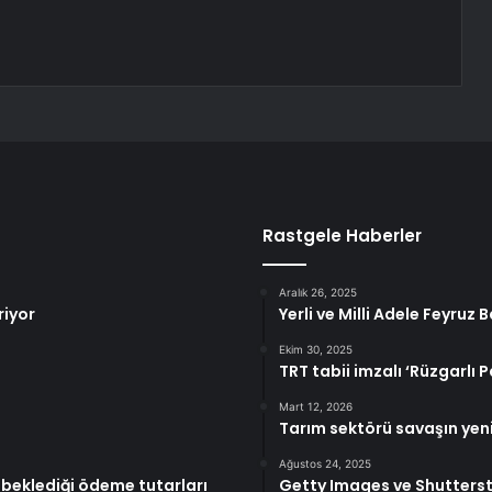
Rastgele Haberler
Aralık 26, 2025
riyor
Yerli ve Milli Adele Feyruz 
Ekim 30, 2025
TRT tabii imzalı ‘Rüzgarlı P
Mart 12, 2026
Tarım sektörü savaşın yeni
Ağustos 24, 2025
 beklediği ödeme tutarları
Getty Images ve Shutterst