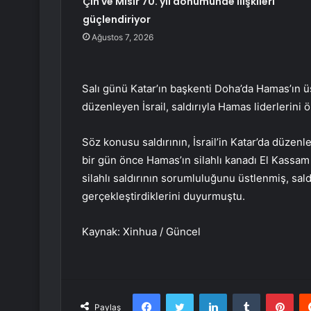
Çin ve Mısır 70. yıl dönümünde ilişkileri
güçlendiriyor
Ağustos 7, 2026
Salı günü Katar’ın başkenti Doha’da Hamas’ın üst
düzenleyen İsrail, saldırıyla Hamas liderlerini 
Söz konusu saldırının, İsrail’in Katar’da düzenle
bir gün önce Hamas’ın silahlı kanadı El Kassam 
silahlı saldırının sorumluluğunu üstlenmiş, sal
gerçekleştirdiklerini duyurmuştu.
Kaynak: Xinhua / Güncel
Facebook
Twitter
LinkedIn
Tumblr
Pint
Paylaş