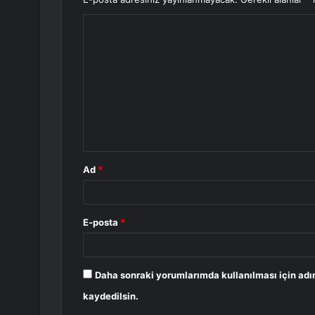
Y
o
r
u
m
*
Ad
*
E-posta
*
Daha sonraki yorumlarımda kullanılması için adı
kaydedilsin.