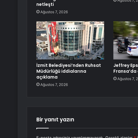
Ağustos 7, 
netleşti
Ağustos 7, 2026
İzmit Belediyesi’nden Ruhsat
Jeffrey Eps
Müdürlüğü iddialarına
Fransa’da 
açıklama
Ağustos 7, 
Ağustos 7, 2026
Bir yanıt yazın
E-posta adresiniz yayınlanmayacak.
Gerekli alanlar
*
i