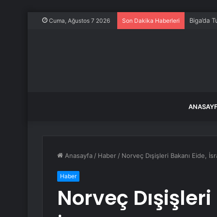
Biga’da T
Cuma, Ağustos 7 2026
Son Dakika Haberleri
ANASAY
Anasayfa
/
Haber
/
Norveç Dışişleri Bakanı Eide, İsrai
Haber
Norveç Dışişleri