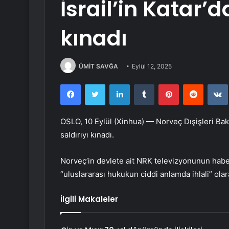
İsrail’in Katar’d
kınadı
ÜMİT SAVĞA
Eylül 12, 2025
Facebook
Twitter
LinkedIn
Tumblr
Pinterest
Reddit
OSLO, 10 Eylül (Xinhua) — Norveç Dışişleri Baka
saldırıyı kınadı.
Norveç’in devlete ait NRK televizyonunun haber
“uluslararası hukukun ciddi anlamda ihlali” olar
İlgili Makaleler