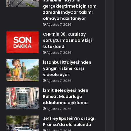
sahibinin hayalini
gerçekleştirmek için tam
zamanlı IndyCar takımı
olmaya hazırlanıyor
Ağustos 7, 2026
CHP’nin 38. Kurultay
soruşturmasında 9 kişi
tutuklandı
Ağustos 7, 2026
İstanbul İtfaiyesi’nden
yangın riskine karşı
videolu uyarı
Ağustos 7, 2026
İzmit Belediyesi’nden
Ruhsat Müdürlüğü
iddialarına açıklama
Ağustos 7, 2026
Jeffrey Epstein’ın ortağı
Fransa’da ölü bulundu
Ağustos 7, 2026