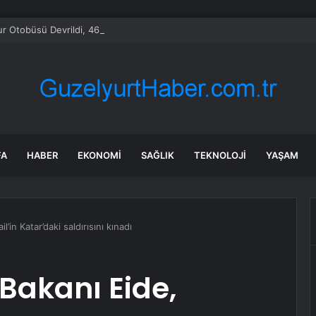
ur Otobüsü Devrildi, 46 Yaralı
FA
HABER
EKONOMI
SAĞLIK
TEKNOLOJI
YAŞAM
l’in Katar’daki saldırısını kınadı
 Bakanı Eide,