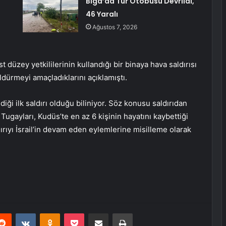
Biga’da Tur Otobüsü Devrildi,
46 Yaralı
Ağustos 7, 2026
 düzey yetkililerinin kullandığı bir binaya hava saldırısı
öldürmeyi amaçladıklarını açıklamıştı.
diği ilk saldırı olduğu biliniyor. Söz konusu saldırıdan
Tugayları, Kudüs’te en az 6 kişinin hayatını kaybettiği
dırıyı İsrail’in devam eden eylemlerine misilleme olarak
erest
Reddit
VKontakte
Odnoklassniki
Pocket
E-Posta ile paylaş
Yazdır