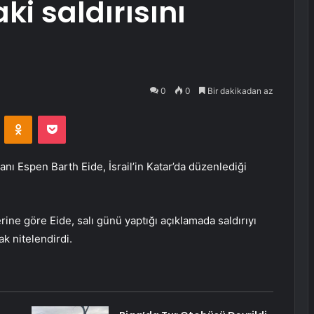
aki saldırısını
0
0
Bir dakikadan az
VKontakte
Odnoklassniki
Pocket
nı Espen Barth Eide, İsrail’in Katar’da düzenlediği
ine göre Eide, salı günü yaptığı açıklamada saldırıyı
ak nitelendirdi.