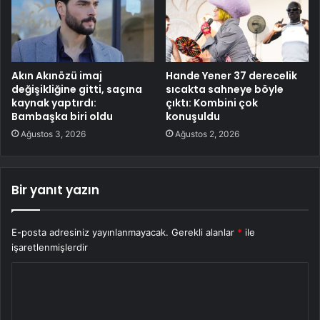
Akın Akınözü imaj
Hande Yener 37 derecelik
değişikliğine gitti, saçına
sıcakta sahneye böyle
kaynak yaptırdı:
çıktı: Kombini çok
Bambaşka biri oldu
konuşuldu
Ağustos 3, 2026
Ağustos 2, 2026
Bir yanıt yazın
E-posta adresiniz yayınlanmayacak.
Gerekli alanlar
*
ile
işaretlenmişlerdir
Y
o
r