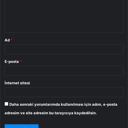
u
m
*
Ad
*
E-posta
*
İnternet sitesi
Daha sonraki yorumlarımda kullanılması için adım, e-posta
adresim ve site adresim bu tarayıcıya kaydedilsin.