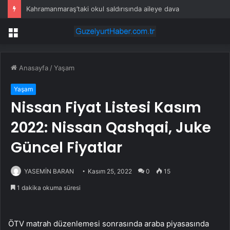
Uluslararası Kanser Projesi Toplantısı İstanbul’da Gerçekleşti
Menü
Anasayfa
/
Yaşam
Yaşam
Nissan Fiyat Listesi Kasım
2022: Nissan Qashqai, Juke
Güncel Fiyatlar
YASEMİN BARAN
Kasım 25, 2022
0
15
1 dakika okuma süresi
ÖTV matrah düzenlemesi sonrasında araba piyasasında