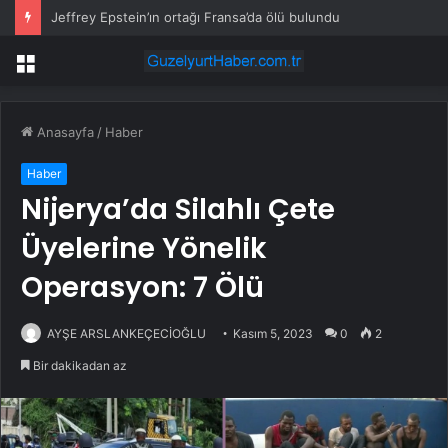
Jeffrey Epstein’ın ortağı Fransa’da ölü bulundu
Menü
Anasayfa
/
Haber
Haber
Nijerya’da Silahlı Çete
Üyelerine Yönelik
Operasyon: 7 Ölü
AYŞE ARSLANKEÇECİOĞLU
Kasım 5, 2023
0
2
Bir dakikadan az