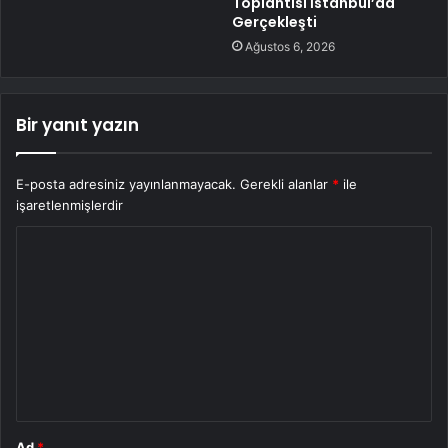
Toplantısı İstanbul’da
Gerçekleşti
Ağustos 6, 2026
Bir yanıt yazın
E-posta adresiniz yayınlanmayacak.
Gerekli alanlar
*
ile
işaretlenmişlerdir
Y
o
r
u
m
*
Ad
*