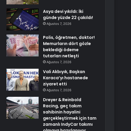
Asya devi yıkıldı: İki
günde yüzde 22 çakıldı!
Ağustos 7, 2026
Polis, öğretmen, doktor!
Memurların dört gözle
beklediği ödeme
tutarları netleşti
Ağustos 7, 2026
Vali Akbıyık, Başkan
Karaca’yı hastanede
ziyaret etti
Ağustos 7, 2026
Dreyer & Reinbold
Racing, geç takım
sahibinin hayalini
gerçekleştirmek için tam
zamanlı IndyCar takımı
olmaya hazırlanıyor