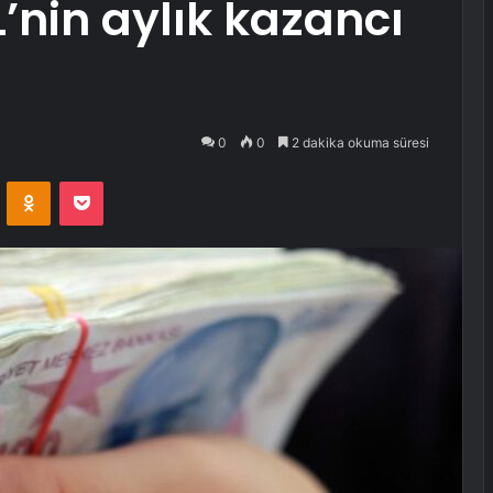
L’nin aylık kazancı
0
0
2 dakika okuma süresi
VKontakte
Odnoklassniki
Pocket