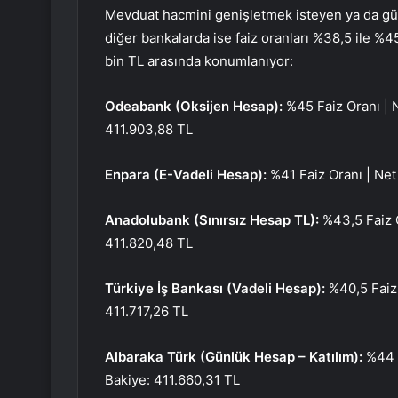
Mevduat hacmini genişletmek isteyen ya da günlü
diğer bankalarda ise faiz oranları %38,5 ile %45
bin TL arasında konumlanıyor:
Odeabank (Oksijen Hesap):
%45 Faiz Oranı | 
411.903,88 TL
Enpara (E-Vadeli Hesap):
%41 Faiz Oranı | Net
Anadolubank (Sınırsız Hesap TL):
%43,5 Faiz 
411.820,48 TL
Türkiye İş Bankası (Vadeli Hesap):
%40,5 Faiz 
411.717,26 TL
Albaraka Türk (Günlük Hesap – Katılım):
%44 K
Bakiye: 411.660,31 TL