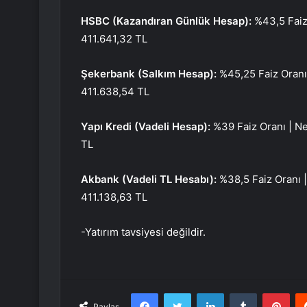
HSBC (Kazandıran Günlük Hesap):
%43,5 Faiz 
411.641,32 TL
Şekerbank (Salkım Hesap):
%45,25 Faiz Oranı 
411.638,54 TL
Yapı Kredi (Vadeli Hesap):
%39 Faiz Oranı | N
TL
Akbank (Vadeli TL Hesabı):
%38,5 Faiz Oranı 
411.138,63 TL
-Yatırım tavsiyesi değildir.
Facebook
Twitter
LinkedIn
Tumblr
Pint
Paylaş