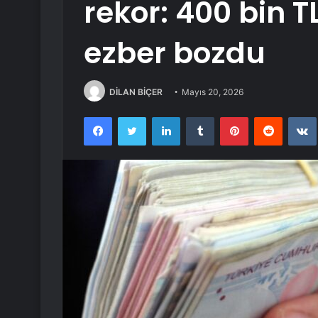
rekor: 400 bin T
ezber bozdu
DİLAN BİÇER
Mayıs 20, 2026
Facebook
Twitter
LinkedIn
Tumblr
Pinterest
Reddit