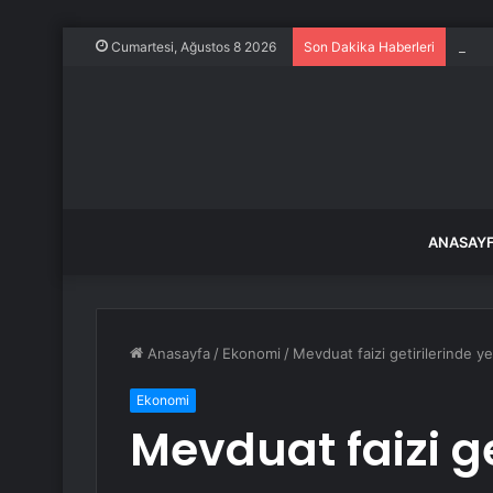
Malat
Cumartesi, Ağustos 8 2026
Son Dakika Haberleri
ANASAY
Anasayfa
/
Ekonomi
/
Mevduat faizi getirilerinde y
Ekonomi
Mevduat faizi ge