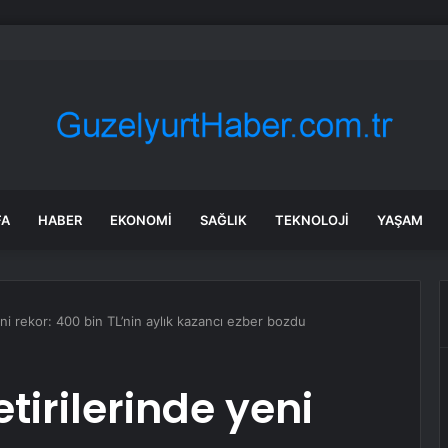
ya’da konut inşaatında göçük: 2 işçi toprak altında kaldı!
FA
HABER
EKONOMI
SAĞLIK
TEKNOLOJI
YAŞAM
eni rekor: 400 bin TL’nin aylık kazancı ezber bozdu
tirilerinde yeni