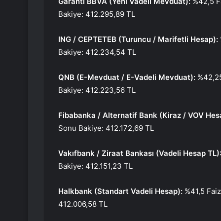
Garanti BBVA (Yeni Vadeli Mevduat):
%42,5 Fa
Bakiye: 412.295,89 TL
ING / CEPTETEB (Turuncu / Marifetli Hesap):
Bakiye: 412.234,54 TL
QNB (E-Mevduat / E-Vadeli Mevduat):
%42,25
Bakiye: 412.223,56 TL
Fibabanka / Alternatif Bank (Kiraz / VOV Hes
Sonu Bakiye: 412.172,69 TL
Vakıfbank / Ziraat Bankası (Vadeli Hesap TL)
Bakiye: 412.151,23 TL
Halkbank (Standart Vadeli Hesap):
%41,5 Faiz
412.006,58 TL