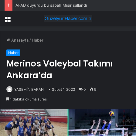
AFAD duyurdu bu sabah Mısır sallandı
Menü
Anasayfa
/
Haber
Haber
Merinos Voleybol Takımı
Ankara’da
YASEMİN BARAN
Şubat 1, 2023
0
9
1 dakika okuma süresi