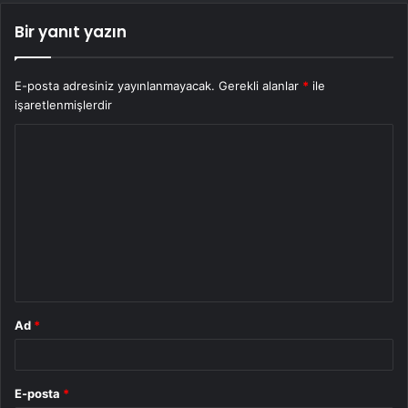
Bir yanıt yazın
E-posta adresiniz yayınlanmayacak.
Gerekli alanlar
*
ile
işaretlenmişlerdir
Y
o
r
u
m
*
Ad
*
E-posta
*