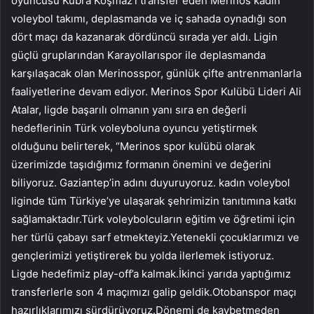
oyuncusu Kübra Koşmaz’ı transfer eden Merinos kadın
voleybol takımı, deplasmanda ve iç sahada oynadığı son
dört maçı da kazanarak dördüncü sırada yer aldı. Ligin
güçlü gruplarından Karayollarıspor ile deplasmanda
karşılaşacak olan Merinosspor, günlük çifte antrenmanlarla
faaliyetlerine devam ediyor. Merinos Spor Kulübü Lideri Ali
Atalar, ligde başarılı olmanın yanı sıra en değerli
hedeflerinin Türk voleyboluna oyuncu yetiştirmek
olduğunu belirterek, “Merinos spor kulübü olarak
üzerimizde taşıdığımız formanın önemini ve değerini
biliyoruz. Gaziantep’in adını duyuruyoruz. kadın voleybol
liginde tüm Türkiye’ye ulaşarak şehrimizin tanıtımına katkı
sağlamaktadır.Türk voleybolcuların eğitim ve öğretimi için
her türlü çabayı sarf etmekteyiz.Yetenekli çocuklarımızı ve
gençlerimizi yetiştirerek bu yolda ilerlemek istiyoruz.
Ligde hedefimiz play-off’a kalmak.İkinci yarıda yaptığımız
transferlerle son 4 maçımızı galip geldik.Otobanspor maçı
hazırlıklarımızı sürdürüyoruz.Dönemi de kaybetmeden