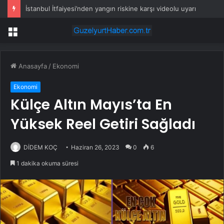
İstanbul İtfaiyesi’nden yangın riskine karşı videolu uyarı
Menü
Anasayfa
/
Ekonomi
Ekonomi
Külçe Altın Mayıs’ta En
Yüksek Reel Getiri Sağladı
DİDEM KOÇ
Haziran 26, 2023
0
6
1 dakika okuma süresi