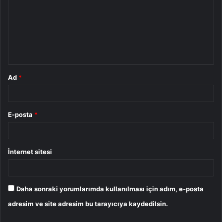
r
u
m
*
Ad
*
E-posta
*
İnternet sitesi
Daha sonraki yorumlarımda kullanılması için adım, e-posta
adresim ve site adresim bu tarayıcıya kaydedilsin.