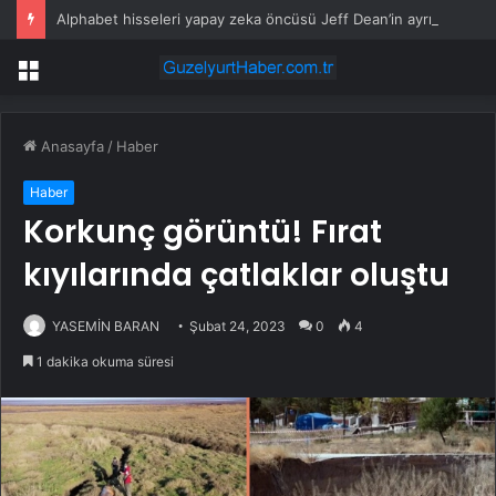
Alphabet hisseleri yapay zeka öncüsü Jeff Dean’in ayrılmasıyla %5 düştü
Menü
Anasayfa
/
Haber
Haber
Korkunç görüntü! Fırat
kıyılarında çatlaklar oluştu
YASEMİN BARAN
Şubat 24, 2023
0
4
1 dakika okuma süresi