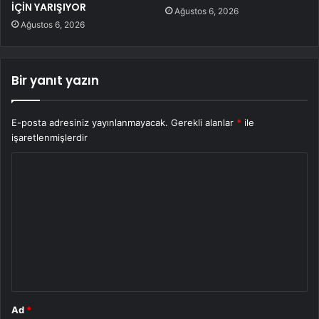
İÇİN YARIŞIYOR
Ağustos 6, 2026
Ağustos 6, 2026
Bir yanıt yazın
E-posta adresiniz yayınlanmayacak.
Gerekli alanlar
*
ile
işaretlenmişlerdir
Y
o
r
u
m
*
Ad
*