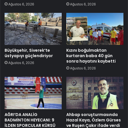
Ağustos 6, 2026
Ağustos 6, 2026
Büyükşehir, Siverek’te
Kızını boğulmaktan
üstyapıyı güçlendiriyor
kurtaran baba 40 gün
sonra hayatını kaybetti
Ağustos 6, 2026
Ağustos 6, 2026
AĞRI’DA ANALİG
Ahbap soruşturmasında
BADMİNTON HEYECANI: 9
Hazal Kaya, Özlem Gürses
İLDEN SPORCULAR KÜRSÜ
ve Ruşen Çakır ifade verdi