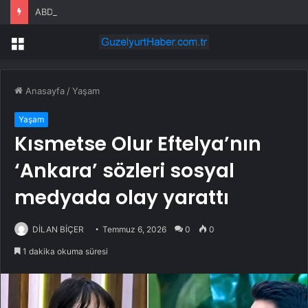
ABD, UFO arşivlerinden yeni bir dosya paketi yayınladı
Menü
Anasayfa
/
Yaşam
Yaşam
Kısmetse Olur Eftelya’nın
‘Ankara’ sözleri sosyal
medyada olay yarattı
DİLAN BİÇER
Temmuz 6, 2026
0
0
1 dakika okuma süresi