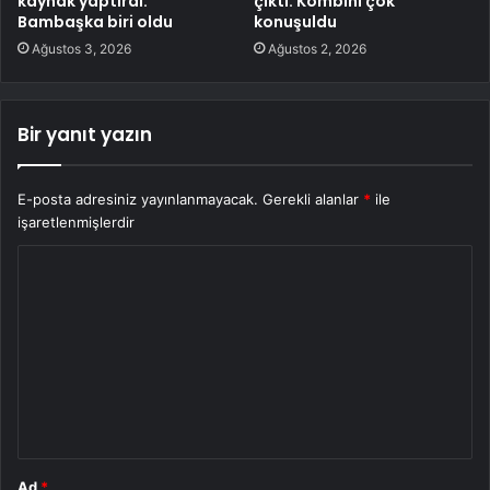
kaynak yaptırdı:
çıktı: Kombini çok
Bambaşka biri oldu
konuşuldu
Ağustos 3, 2026
Ağustos 2, 2026
Bir yanıt yazın
E-posta adresiniz yayınlanmayacak.
Gerekli alanlar
*
ile
işaretlenmişlerdir
Y
o
r
u
m
*
Ad
*