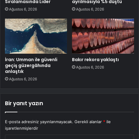
Sıralamasında Lider
ayrılmasıyla %5 düştü
Ağustos 6, 2026
Ağustos 6, 2026
İran: Umman ile güvenli
Bakır rekora yaklaştı
geçiş güzergâhında
Ağustos 6, 2026
anlaştık
Ağustos 6, 2026
Bir yanıt yazın
E-posta adresiniz yayınlanmayacak.
Gerekli alanlar
*
ile
işaretlenmişlerdir