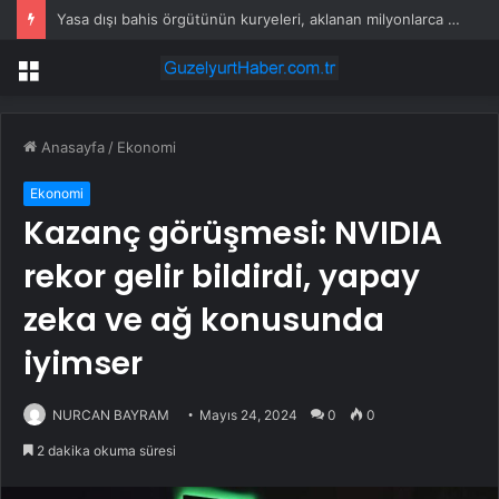
Yasa dışı bahis örgütünün kuryeleri, aklanan milyonlarca lirayı 5 liralık banknotla teslim almış
Menü
Anasayfa
/
Ekonomi
Ekonomi
Kazanç görüşmesi: NVIDIA
rekor gelir bildirdi, yapay
zeka ve ağ konusunda
iyimser
NURCAN BAYRAM
Mayıs 24, 2024
0
0
2 dakika okuma süresi