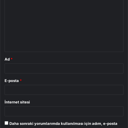
Y
o
r
u
m
*
Ad
*
E-posta
*
İnternet sitesi
Daha sonraki yorumlarımda kullanılması için adım, e-posta