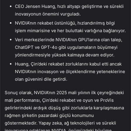
CEO Jensen Huang, hızlı altyapı geliştirme ve sürekli
inovasyonun önemini vurguladı.
NVIDIA’nın rekabet üstünlüğü, hızlandırılmış bilgi
işlem mimarisine ve her buluttaki varlığına bağlanıyor.
Veri merkezlerinde NVIDIA’nın GPU’larına olan talep,
ChatGPT ve GPT-4o gibi uygulamaların büyümeyi
yönlendirmesiyle yüksek kalmaya devam ediyor.
Huang, Çin’deki rekabet zorluklarını kabul etti ancak
NVIDIA’nın inovasyon ve ölçeklendirme yeteneklerine
olan güvenini dile getirdi.
Sonuç olarak, NVIDIA’nın 2025 mali yılının ilk çeyreğindeki
mali performansı, Çin’deki rekabet ve oyun ve ProVis
gelirlerindeki ardışık düşüş gibi zorluklarla karşılaşmasına
rağmen şirketin pazardaki güçlü konumunu
göstermektedir. Yapay zeka, ağ teknolojileri ve sürekli
inovasyona odaklanan NVIDIA, önümüzdeki büyüme