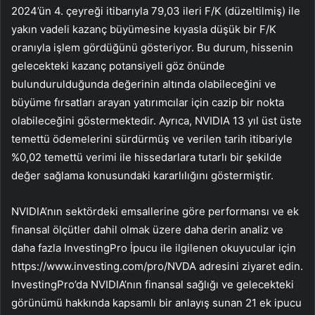
2024’ün 4. çeyreği itibarıyla 79,03 ileri F/K (düzeltilmiş) ile
yakın vadeli kazanç büyümesine kıyasla düşük bir F/K
oranıyla işlem gördüğünü gösteriyor. Bu durum, hissenin
gelecekteki kazanç potansiyeli göz önünde
bulundurulduğunda değerinin altında olabileceğini ve
büyüme fırsatları arayan yatırımcılar için cazip bir nokta
olabileceğini göstermektedir. Ayrıca, NVIDIA 13 yıl üst üste
temettü ödemelerini sürdürmüş ve verilen tarih itibariyle
%0,02 temettü verimi ile hissedarlara tutarlı bir şekilde
değer sağlama konusundaki kararlılığını göstermiştir.
NVIDIA’nın sektördeki emsallerine göre performansı ve ek
finansal ölçütler dahil olmak üzere daha derin analiz ve
daha fazla InvestingPro İpucu ile ilgilenen okuyucular için
https://www.investing.com/pro/NVDA adresini ziyaret edin.
InvestingPro’da NVIDIA’nın finansal sağlığı ve gelecekteki
görünümü hakkında kapsamlı bir anlayış sunan 21 ek ipucu