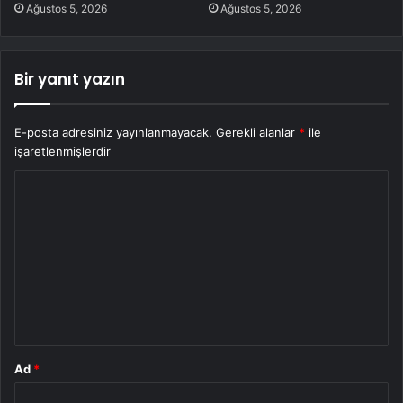
Ağustos 5, 2026
Ağustos 5, 2026
Bir yanıt yazın
E-posta adresiniz yayınlanmayacak.
Gerekli alanlar
*
ile
işaretlenmişlerdir
Y
o
r
u
m
*
Ad
*