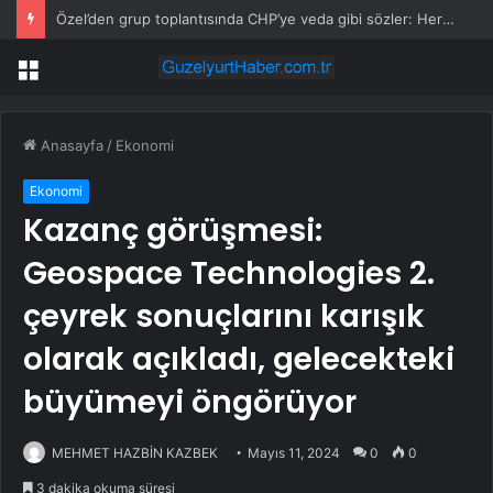
Özel’den grup toplantısında CHP’ye veda gibi sözler: Her son bir başlangıçtır
Menü
Anasayfa
/
Ekonomi
Ekonomi
Kazanç görüşmesi:
Geospace Technologies 2.
çeyrek sonuçlarını karışık
olarak açıkladı, gelecekteki
büyümeyi öngörüyor
MEHMET HAZBİN KAZBEK
Mayıs 11, 2024
0
0
3 dakika okuma süresi