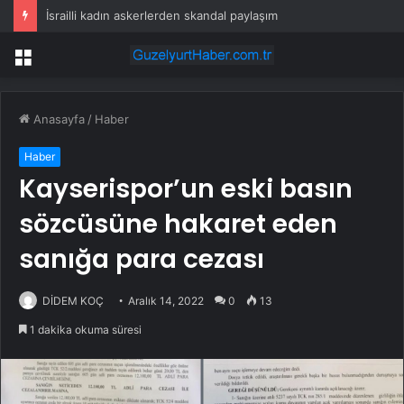
İsrailli kadın askerlerden skandal paylaşım
Menü
Anasayfa
/
Haber
Haber
Kayserispor’un eski basın
sözcüsüne hakaret eden
sanığa para cezası
DİDEM KOÇ
Aralık 14, 2022
0
13
1 dakika okuma süresi