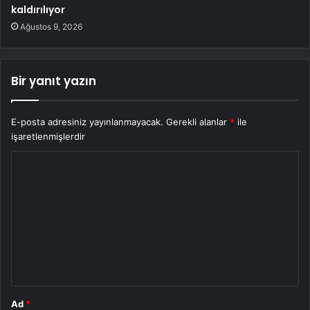
kaldırılıyor
Ağustos 9, 2026
Bir yanıt yazın
E-posta adresiniz yayınlanmayacak.
Gerekli alanlar
*
ile
işaretlenmişlerdir
Y
o
r
u
m
*
Ad
*