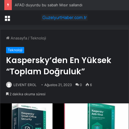
AFAD duyurdu bu sabah Mısır sallandı
Menü
Anasayfa
/
Teknoloji
Teknoloji
Kaspersky’den En Yüksek
“Toplam Doğruluk”
LEVENT EROL
Ağustos 21, 2023
0
6
2 dakika okuma süresi