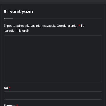
Bir yanıt yazın
E-posta adresiniz yayınlanmayacak.
Gerekli alanlar
*
ile
işaretlenmişlerdir
Y
o
r
u
m
*
Ad
*
E-posta
*