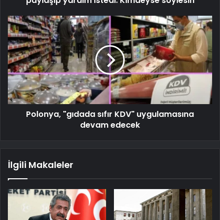
paylaşıp yardım istedi: Kimdeyse söylesin
Polonya, "gıdada sıfır KDV" uygulamasına
devam edecek
İlgili Makaleler