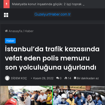
Malatya’da konut inşaatında göçük: 2 işçi toprak altında kaldı!
Menü
Anasayfa
/
Haber
Haber
İstanbul’da trafik kazasında
vefat eden polis memuru
son yolculuğuna uğurlandı
DİDEM KOÇ
Kasım 29, 2022
0
14
Bir dakikadan az