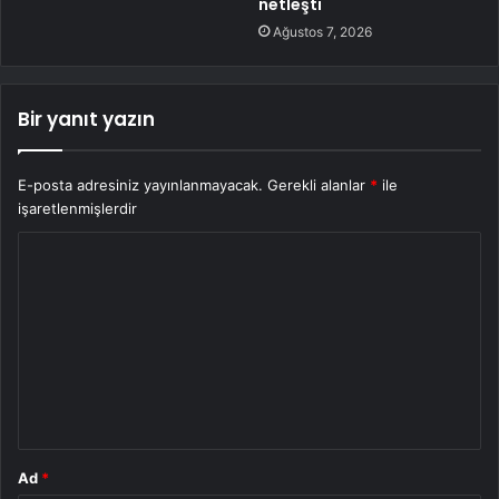
netleşti
Ağustos 7, 2026
Bir yanıt yazın
E-posta adresiniz yayınlanmayacak.
Gerekli alanlar
*
ile
işaretlenmişlerdir
Y
o
r
u
m
*
Ad
*