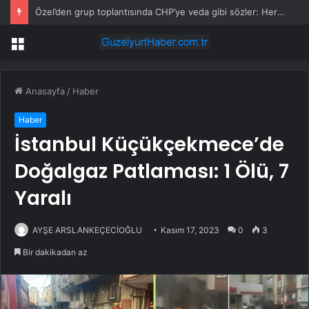
Özel’den grup toplantısında CHP’ye veda gibi sözler: Her son bir başlangıçtır
Menü
Anasayfa
/
Haber
Haber
İstanbul Küçükçekmece’de
Doğalgaz Patlaması: 1 Ölü, 7
Yaralı
AYŞE ARSLANKEÇECİOĞLU
Kasım 17, 2023
0
3
Bir dakikadan az