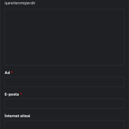
işaretlenmişlerdir
Y
o
r
u
m
*
Ad
*
E-posta
*
İnternet sitesi