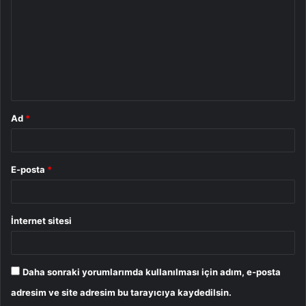
r
u
m
*
Ad
*
E-posta
*
İnternet sitesi
Daha sonraki yorumlarımda kullanılması için adım, e-posta
adresim ve site adresim bu tarayıcıya kaydedilsin.