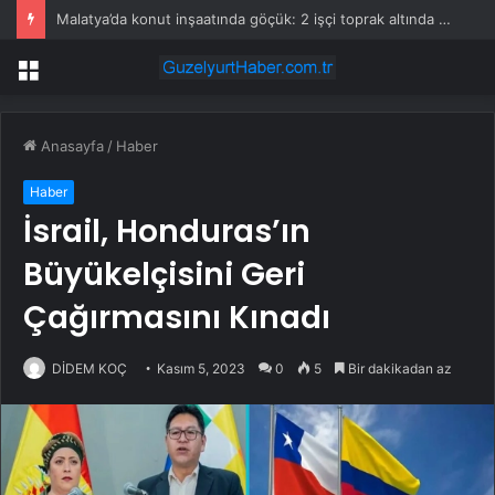
Malatya’da konut inşaatında göçük: 2 işçi toprak altında kaldı!
Menü
Anasayfa
/
Haber
Haber
İsrail, Honduras’ın
Büyükelçisini Geri
Çağırmasını Kınadı
DİDEM KOÇ
Kasım 5, 2023
0
5
Bir dakikadan az