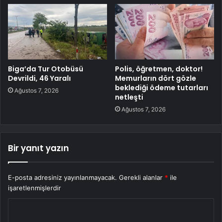
Biga’da Tur Otobüsü
Polis, öğretmen, doktor!
Devrildi, 46 Yaralı
Memurların dört gözle
beklediği ödeme tutarları
Ağustos 7, 2026
netleşti
Ağustos 7, 2026
Bir yanıt yazın
E-posta adresiniz yayınlanmayacak.
Gerekli alanlar
*
ile
işaretlenmişlerdir
Y
o