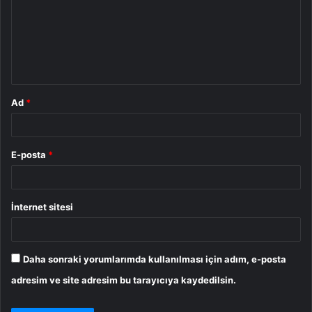
r
u
m
*
Ad
*
E-posta
*
İnternet sitesi
Daha sonraki yorumlarımda kullanılması için adım, e-posta
adresim ve site adresim bu tarayıcıya kaydedilsin.