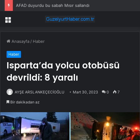
AFAD duyurdu bu sabah Mısır sallandı
Menü
Anasayfa
/
Haber
Haber
Isparta’da yolcu otobüsü
devrildi: 8 yaralı
AYŞE ARSLANKEÇECİOĞLU
Mart 30, 2023
0
7
Bir dakikadan az