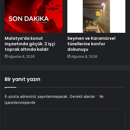
Malatya’da konut
Seymen ve Karamürsel
inşaatında göçük: 2 işçi
tünellerine konfor
toprak altında kaldı!
dokunuşu
Ağustos 8, 2026
Ağustos 8, 2026
Bir yanıt yazın
E-posta adresiniz yayınlanmayacak.
Gerekli alanlar
*
ile
işaretlenmişlerdir
Y
o