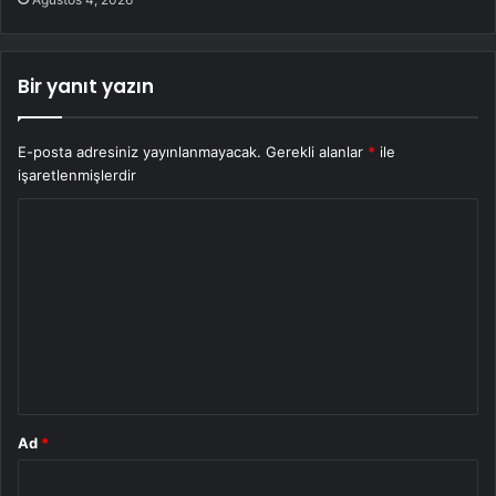
Bir yanıt yazın
E-posta adresiniz yayınlanmayacak.
Gerekli alanlar
*
ile
işaretlenmişlerdir
Y
o
r
u
m
*
Ad
*