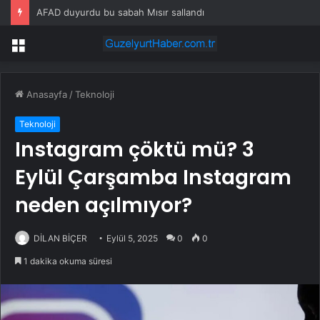
AFAD duyurdu bu sabah Mısır sallandı
Menü
Anasayfa
/
Teknoloji
Teknoloji
Instagram çöktü mü? 3
Eylül Çarşamba Instagram
neden açılmıyor?
DİLAN BİÇER
Eylül 5, 2025
0
0
1 dakika okuma süresi