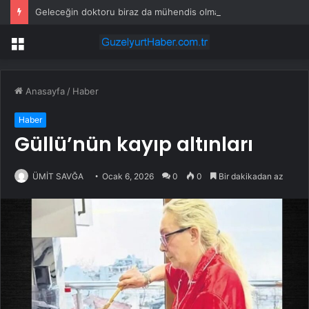
Geleceğin doktoru biraz da mühendis olmak zorunda!
Menü
Anasayfa
/
Haber
Haber
Güllü’nün kayıp altınları
ÜMİT SAVĞA
Ocak 6, 2026
0
0
Bir dakikadan az