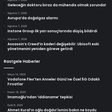
Ağustos 7, 2026
Geleceğin doktoru biraz da mühendis olmak zorunda!
Ağustos 7, 2026
Avrupa’da doğalgaz alarmı
Ağustos 7, 2026
Instone Group ilk yarı sonuçlarında düşüş bildirdi
Ağustos 7, 2026
Assassin’s Creed’in kaderi değişebilir: Ubisoft eski
yönetmenini yeniden göreve getirdi
Rastgele Haberler
Mayıs 14, 2026
Vodafone Flex’ten Anneler Günü’ne Özel 5G Odaklı
Fırsatlar
Kasım 19, 2025
İmamoğlu’ndan ‘iddianame’ tepkisi
Eylül 9, 2025
Ahmet Kural’ın oğlu doğdu! İsmini bakın ne koydu