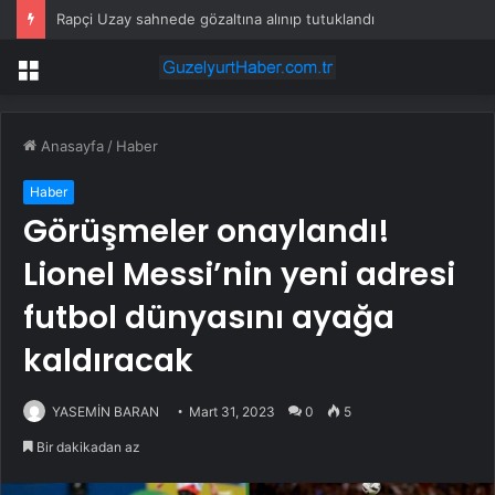
Rapçi Uzay sahnede gözaltına alınıp tutuklandı
Menü
Anasayfa
/
Haber
Haber
Görüşmeler onaylandı!
Lionel Messi’nin yeni adresi
futbol dünyasını ayağa
kaldıracak
YASEMİN BARAN
Mart 31, 2023
0
5
Bir dakikadan az