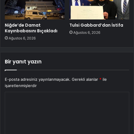
Niğde’de Damat
Tulsi Gabbard’dan İstifa
Kayınbabasını Bıçakladı
Ağustos 6, 2026
Ağustos 6, 2026
Bir yanıt yazın
E-posta adresiniz yayınlanmayacak.
Gerekli alanlar
*
ile
işaretlenmişlerdir
Y
o
r
u
m