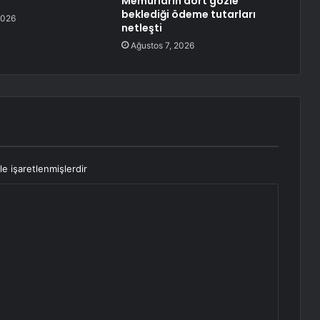
Memurların dört gözle
beklediği ödeme tutarları
2026
netleşti
Ağustos 7, 2026
le işaretlenmişlerdir