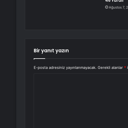
46 Yaralı
Ağustos 7, 
Bir yanıt yazın
E-posta adresiniz yayınlanmayacak.
Gerekli alanlar
*
i
Y
o
r
u
m
*