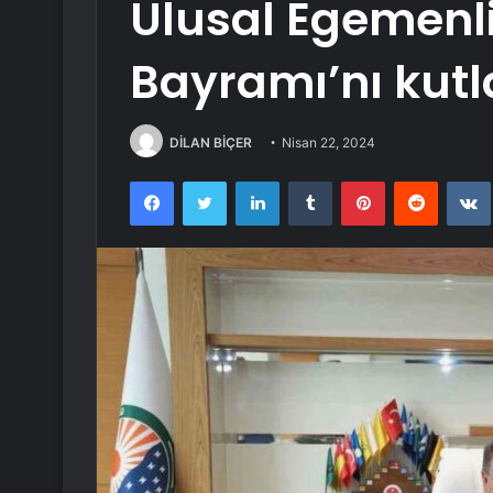
Ulusal Egemenl
Bayramı’nı kutl
DİLAN BİÇER
Nisan 22, 2024
Facebook
Twitter
LinkedIn
Tumblr
Pinterest
Reddit