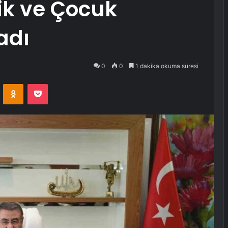
ik ve Çocuk
adı
0
0
1 dakika okuma süresi
VKontakte
Odnoklassniki
Pocket