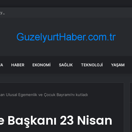
ya’da konut inşaatında göçük: 2 işçi toprak altında kaldı!
FA
HABER
EKONOMI
SAĞLIK
TEKNOLOJI
YAŞAM
an Ulusal Egemenlik ve Çocuk Bayramı’nı kutladı
e Başkanı 23 Nisan