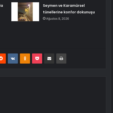
da
Seymen ve Karamürsel
tünellerine konfor dokunuşu
Ağustos 8, 2026
erest
Reddit
VKontakte
Odnoklassniki
Pocket
E-Posta ile paylaş
Yazdır