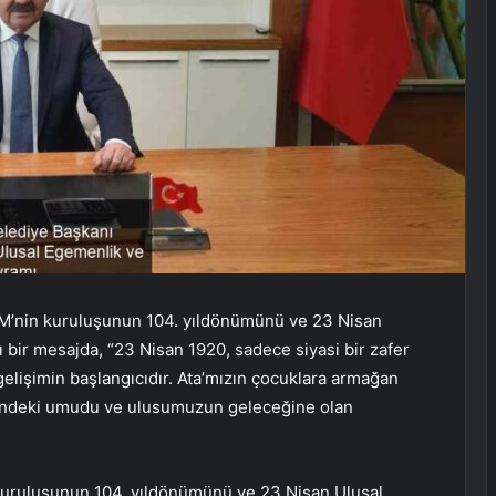
M’nin kuruluşunun 104. yıldönümünü ve 23 Nisan
 bir mesajda, “23 Nisan 1920, sadece siyasi bir zafer
lişimin başlangıcıdır. Ata’mızın çocuklara armağan
lerindeki umudu ve ulusumuzun geleceğine olan
kuruluşunun 104. yıldönümünü ve 23 Nisan Ulusal