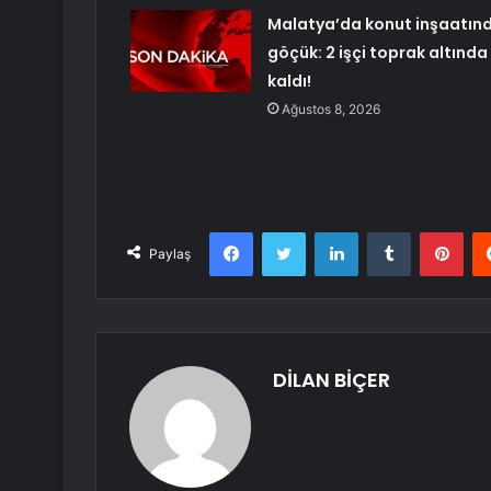
Malatya’da konut inşaatın
göçük: 2 işçi toprak altında
kaldı!
Ağustos 8, 2026
Facebook
Twitter
LinkedIn
Tumblr
Pint
Paylaş
DİLAN BİÇER