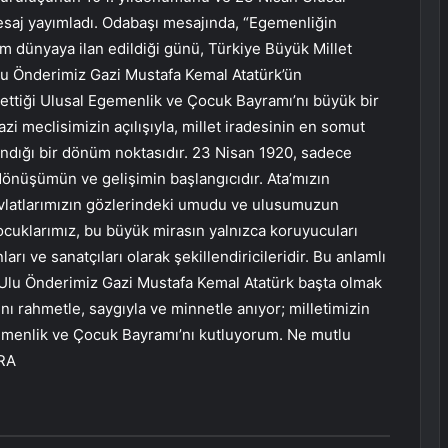
esaj yayımladı. Odabaşı mesajında, “Egemenliğin
tüm dünyaya ilan edildiği günü, Türkiye Büyük Millet
Ulu Önderimiz Gazi Mustafa Kemal Atatürk’ün
ettiği Ulusal Egemenlik ve Çocuk Bayramı’nı büyük bir
zi meclisimizin açılışıyla, millet iradesinin en somut
andığı bir dönüm noktasıdır. 23 Nisan 1920, sadece
dönüşümün ve gelişimin başlangıcıdır. Ata’mızın
evlatlarımızın gözlerindeki umudu ve ulusumuzun
ocuklarımız, bu büyük mirasın yalnızca koruyucuları
ları ve sanatçıları olarak şekillendiricileridir. Bu anlamlı
i Ulu Önderimiz Gazi Mustafa Kemal Atatürk başta olmak
ı rahmetle, saygıyla ve minnetle anıyor; milletimizin
emenlik ve Çocuk Bayramı’nı kutluyorum. Ne mutlu
ARA