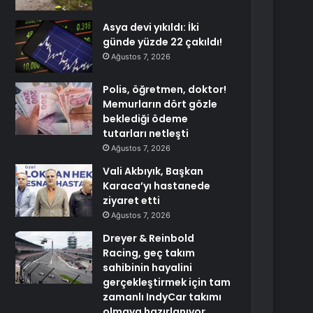
Asya devi yıkıldı: İki
günde yüzde 22 çakıldı!
Ağustos 7, 2026
Polis, öğretmen, doktor!
Memurların dört gözle
beklediği ödeme
tutarları netleşti
Ağustos 7, 2026
Vali Akbıyık, Başkan
Karaca’yı hastanede
ziyaret etti
Ağustos 7, 2026
Dreyer & Reinbold
Racing, geç takım
sahibinin hayalini
gerçekleştirmek için tam
zamanlı IndyCar takımı
olmaya hazırlanıyor