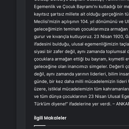
Egemenlik ve Çocuk Bayramı’nı kutladığı bir m
kayıtsız şartsız millete ait olduğu gerçeğinin 
Meclisi’mizin açılışının 104. yıl dönümünü ve 
geleceğimizin teminatı çocuklarımıza armağan 
gurur ve kıvançla kutluyoruz. 23 Nisan 1920, Ga
ifadesini bulduğu, ulusal egemenliğimizin taçl
siyasi bir zafer değil, aynı zamanda toplumsal 
çocuklara armağan ettiği bu bayram, kıymetli 
geleceğine olan inancımızı simgeler. Değerli ç
değil, aynı zamanda yarının liderleri, bilim insan
günde, bir kez daha milli mücadelemizin lider
üzere, istiklal mücadelemizin tüm kahramanların
ve tüm dünya çocuklarının 23 Nisan Ulusal Eg
Türk’üm diyene!” ifadelerine yer verdi. – ANK
İlgili Makaleler