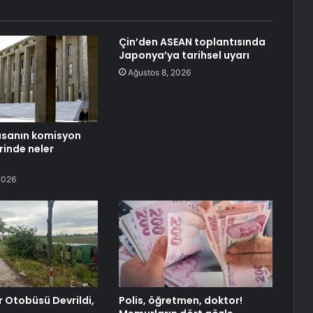
Çin’den ASEAN toplantısında
Japonya’ya tarihsel uyarı
Ağustos 8, 2026
asanın komisyon
inde neler
2026
r Otobüsü Devrildi,
Polis, öğretmen, doktor!