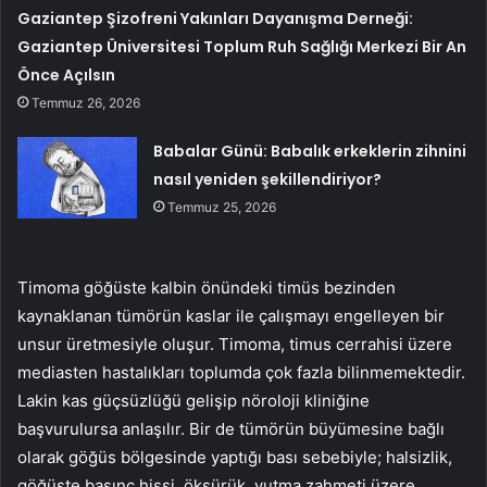
Gaziantep Şizofreni Yakınları Dayanışma Derneği:
Gaziantep Üniversitesi Toplum Ruh Sağlığı Merkezi Bir An
Önce Açılsın
Temmuz 26, 2026
Babalar Günü: Babalık erkeklerin zihnini
nasıl yeniden şekillendiriyor?
Temmuz 25, 2026
Timoma göğüste kalbin önündeki timüs bezinden
kaynaklanan tümörün kaslar ile çalışmayı engelleyen bir
unsur üretmesiyle oluşur. Timoma, timus cerrahisi üzere
mediasten hastalıkları toplumda çok fazla bilinmemektedir.
Lakin kas güçsüzlüğü gelişip nöroloji kliniğine
başvurulursa anlaşılır. Bir de tümörün büyümesine bağlı
olarak göğüs bölgesinde yaptığı bası sebebiyle; halsizlik,
göğüste basınç hissi, öksürük, yutma zahmeti üzere