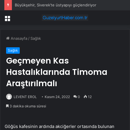
Büyükşehir, Siverek’te üstyapıyı güçlendiriyor
Menü
Anasayfa
/
Sağlık
Sağlık
Geçmeyen Kas
Hastalıklarında Timoma
Araştırılmalı
LEVENT EROL
Kasım 24, 2022
0
12
3 dakika okuma süresi
Göğüs kafesinin ardında akciğerler ortasında bulunan