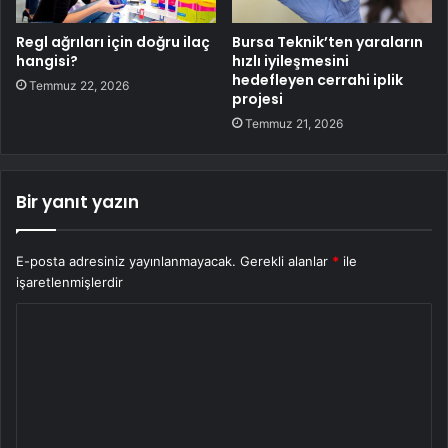
Regl ağrıları için doğru ilaç
Bursa Teknik’ten yaraların
hangisi?
hızlı iyileşmesini
hedefleyen cerrahi iplik
Temmuz 22, 2026
projesi
Temmuz 21, 2026
Bir yanıt yazın
E-posta adresiniz yayınlanmayacak.
Gerekli alanlar
*
ile
işaretlenmişlerdir
Y
o
r
u
m