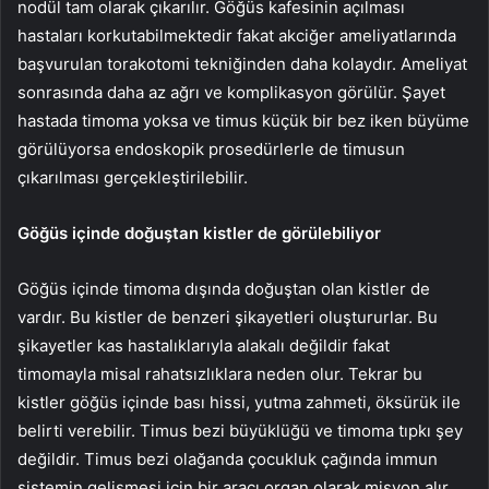
nodül tam olarak çıkarılır. Göğüs kafesinin açılması
hastaları korkutabilmektedir fakat akciğer ameliyatlarında
başvurulan torakotomi tekniğinden daha kolaydır. Ameliyat
sonrasında daha az ağrı ve komplikasyon görülür. Şayet
hastada timoma yoksa ve timus küçük bir bez iken büyüme
görülüyorsa endoskopik prosedürlerle de timusun
çıkarılması gerçekleştirilebilir.
Göğüs içinde doğuştan kistler de görülebiliyor
Göğüs içinde timoma dışında doğuştan olan kistler de
vardır. Bu kistler de benzeri şikayetleri oluştururlar. Bu
şikayetler kas hastalıklarıyla alakalı değildir fakat
timomayla misal rahatsızlıklara neden olur. Tekrar bu
kistler göğüs içinde bası hissi, yutma zahmeti, öksürük ile
belirti verebilir. Timus bezi büyüklüğü ve timoma tıpkı şey
değildir. Timus bezi olağanda çocukluk çağında immun
sistemin gelişmesi için bir aracı organ olarak misyon alır.