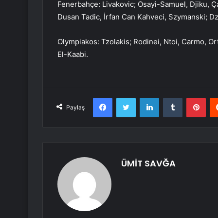
Fenerbahçe: Livakovic; Osayi-Samuel, Djiku, Ça
Dusan Tadic, İrfan Can Kahveci, Szymanski; D
Olympiakos: Tzolakis; Rodinei, Ntoi, Carmo, Or
El-Kaabi.
Facebook
Twitter
LinkedIn
Tumblr
Pint
Paylaş
ÜMİT SAVĞA