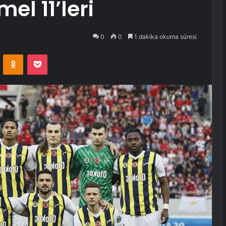
l 11’leri
0
0
1 dakika okuma süresi
VKontakte
Odnoklassniki
Pocket