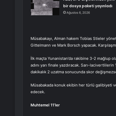
bir dosya paketi yayınladı
Ağustos 6, 2026
Müsabakayı, Alman hakem Tobias Stieler yönetec
Gittelmann ve Mark Borsch yapacak. Karşılaşm
İlk maçta Yunanistan’da rakibine 3-2 mağlup olan 
adını yarı finale yazdıracak. Sarı-lacivertlileri
dakikalık 2 uzatma sonucunda skor değişmezse, y
Müsabakada konuk ekibin her türlü galibiyeti 
edecek.
Muhtemel 11’ler