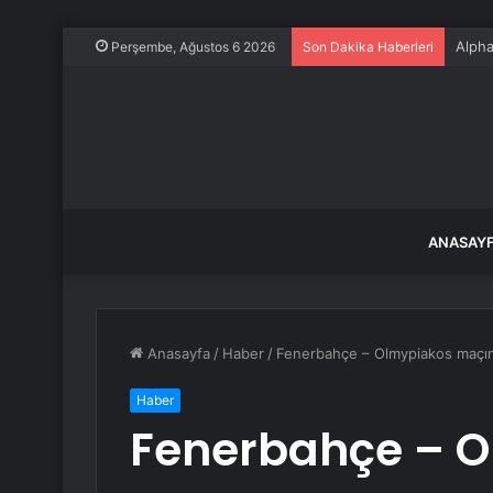
Alpha
Perşembe, Ağustos 6 2026
Son Dakika Haberleri
ANASAY
Anasayfa
/
Haber
/
Fenerbahçe – Olmypiakos maçını
Haber
Fenerbahçe – 