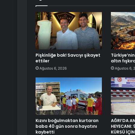
Pişkinliğe bak! Savcıyı şikayet
Türkiye’nin 
ettiler
altın fışkı
Ağustos 6, 2026
Ağustos 6, 
Kızını boğulmaktan kurtaran
AĞRI’DA A
baba 40 gün sonra hayatını
HEYECANI: 
kaybetti
KÜRSÜ İÇİN