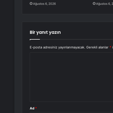
Ağustos 6, 2026
Ağustos 6, 
Bir yanıt yazın
E-posta adresiniz yayınlanmayacak.
Gerekli alanlar
*
i
Y
o
r
u
m
*
Ad
*