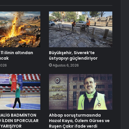
11 ilinin altından
Büyükşehir, Siverek’te
racak
üstyapıyı güçlendiriyor
2026
Ağustos 6, 2026
NALİG BADMİNTON
Ahbap soruşturmasında
9 İLDEN SPORCULAR
Hazal Kaya, Özlem Gürses ve
 YARIŞIYOR
Ruşen Çakır ifade verdi