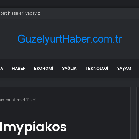
bet hisseleri yapay zeka öncüsü Jeff Dean’in ayrılmasıyla %5 düştü
FA
HABER
EKONOMI
SAĞLIK
TEKNOLOJI
YAŞAM
n muhtemel 11’leri
Olmypiakos