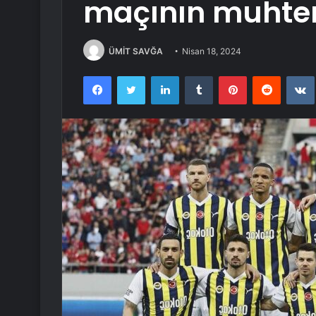
maçının muhteme
ÜMİT SAVĞA
Nisan 18, 2024
Facebook
Twitter
LinkedIn
Tumblr
Pinterest
Reddit