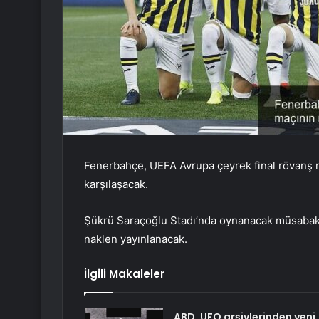
Fenerbahçe, UEFA Avrupa çeyrek final rövanş m
karşılaşacak.
Şükrü Saraçoğlu Stadı’nda oynanacak müsabaka
naklen yayınlanacak.
İlgili Makaleler
ABD, UFO arşivlerinden yeni