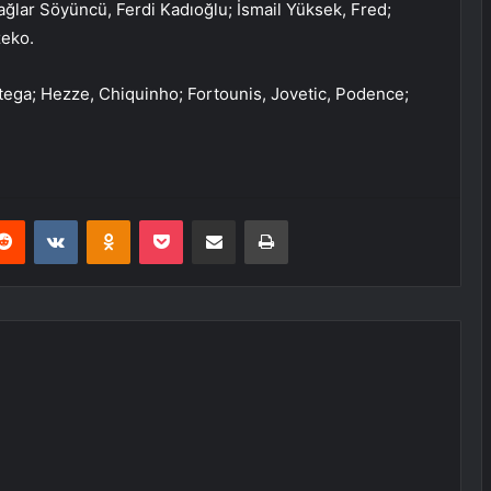
ğlar Söyüncü, Ferdi Kadıoğlu; İsmail Yüksek, Fred;
zeko.
tega; Hezze, Chiquinho; Fortounis, Jovetic, Podence;
erest
Reddit
VKontakte
Odnoklassniki
Pocket
E-Posta ile paylaş
Yazdır