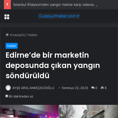
İstanbul İtfaiyesi’nden yangın riskine karşı videolu uyarı
Menü
Anasayfa
/
Haber
Haber
Edirne’de bir marketin
deposunda çıkan yangın
söndürüldü
AYŞE ARSLANKEÇECİOĞLU
Temmuz 23, 2023
0
8
Bir dakikadan az