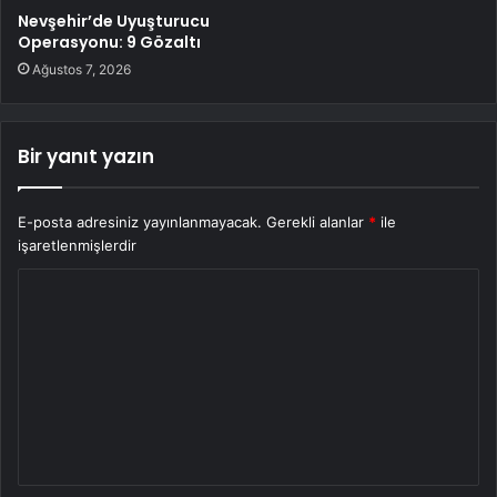
Nevşehir’de Uyuşturucu
Operasyonu: 9 Gözaltı
Ağustos 7, 2026
Bir yanıt yazın
E-posta adresiniz yayınlanmayacak.
Gerekli alanlar
*
ile
işaretlenmişlerdir
Y
o
r
u
m
*