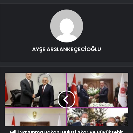
AYŞE ARSLANKEÇECİOĞLU
Milli Savunma Bakanı Hulusi Akar ve Büyükşehir