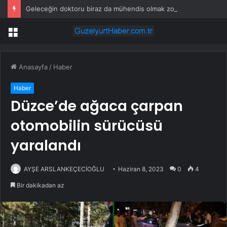
Geleceğin doktoru biraz da mühendis olmak zorunda!
Menü
Anasayfa
/
Haber
Haber
Düzce’de ağaca çarpan
otomobilin sürücüsü
yaralandı
AYŞE ARSLANKEÇECİOĞLU
Haziran 8, 2023
0
4
Bir dakikadan az