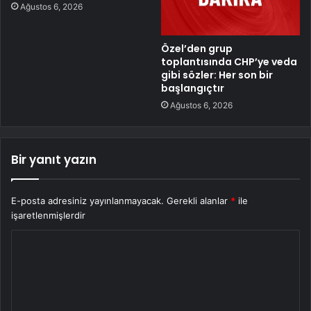
Ağustos 6, 2026
Özel’den grup
toplantısında CHP’ye veda
gibi sözler: Her son bir
başlangıçtır
Ağustos 6, 2026
Bir yanıt yazın
E-posta adresiniz yayınlanmayacak.
Gerekli alanlar
*
ile
işaretlenmişlerdir
Y
o
r
u