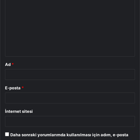
Y
o
r
u
m
*
Ad
*
E-posta
*
İnternet sitesi
Daha sonraki yorumlarımda kullanılması için adım, e-posta