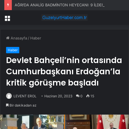
AĞRI’DA ANALİG BADMİNTON HEYECANI: 9 İLDEN SPORCULAR KÜRSÜ İÇİN YARIŞIYOR
Menü
Anasayfa
/
Haber
Haber
Devlet Bahçeli’nin ortasında
Cumhurbaşkanı Erdoğan’la
kritik görüşme başladı
LEVENT EROL
Haziran 20, 2023
0
15
Bir dakikadan az