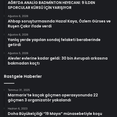
AĞRI’DA ANALİG BADMİNTON HEYECANI: 9 İLDEN
SPORCULAR KÜRSÜ İÇİN YARIŞIYOR
Ağustos 6, 2026
Ahbap soruşturmasında Hazal Kaya, Özlem Gürses ve
Ruşen Çakır ifade verdi
Ağustos 6, 2026
Yanlış yerde yapılan sondaj felaketi beraberinde
getirdi
Ağustos 5, 2026
Alevler evlerine kadar geldi: 30 bin Avrupalı arkasına
bakmadan kaçtı
Rastgele Haberler
Temmuz 31, 2025
Marmaris’te kaçak göçmen operasyonunda 22
göçmen 3 organizatör yakalandı
Haziran 6, 2023
Doha Büyükelçiliği “19 Mayıs” münasebetiyle koşu