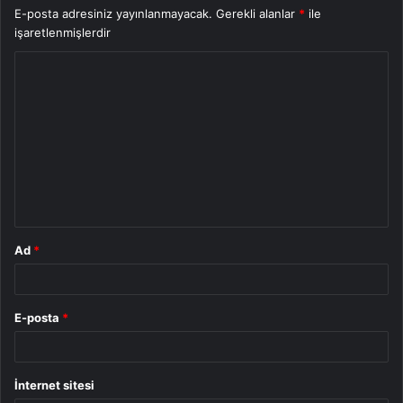
E-posta adresiniz yayınlanmayacak.
Gerekli alanlar
*
ile
işaretlenmişlerdir
Y
o
r
u
m
*
Ad
*
E-posta
*
İnternet sitesi