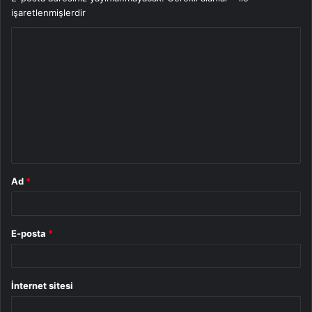
işaretlenmişlerdir
Y
o
r
u
m
*
Ad
*
E-posta
*
İnternet sitesi