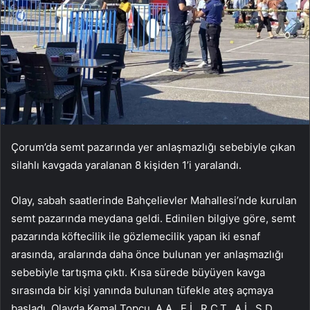
Çorum’da semt pazarında yer anlaşmazlığı sebebiyle çıkan
silahlı kavgada yaralanan 8 kişiden 1’i yaralandı.
Olay, sabah saatlerinde Bahçelievler Mahallesi’nde kurulan
semt pazarında meydana geldi. Edinilen bilgiye göre, semt
pazarında köftecilik ile gözlemecilik yapan iki esnaf
arasında, aralarında daha önce bulunan yer anlaşmazlığı
sebebiyle tartışma çıktı. Kısa sürede büyüyen kavga
sırasında bir kişi yanında bulunan tüfekle ateş açmaya
başladı. Olayda Kemal Topçu, A.A., E.İ., R.C.T., A.İ., S.D.,