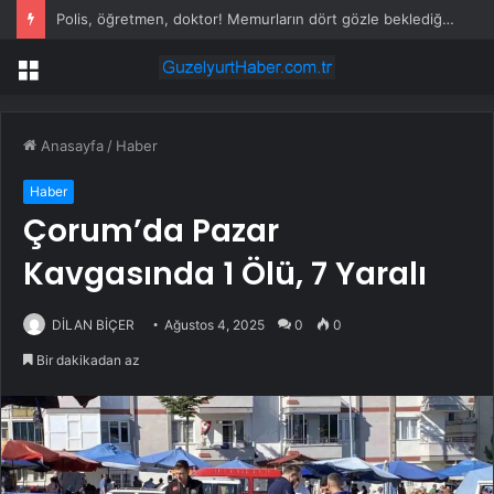
Polis, öğretmen, doktor! Memurların dört gözle beklediği ödeme tutarları netleşti
Menü
Anasayfa
/
Haber
Haber
Çorum’da Pazar
Kavgasında 1 Ölü, 7 Yaralı
DİLAN BİÇER
Ağustos 4, 2025
0
0
Bir dakikadan az