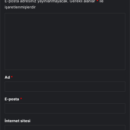
E-posta adresiniz yayınlanmayacak.
Gerekli alanlar
*
ile
işaretlenmişlerdir
Y
o
r
u
m
*
Ad
*
E-posta
*
İnternet sitesi