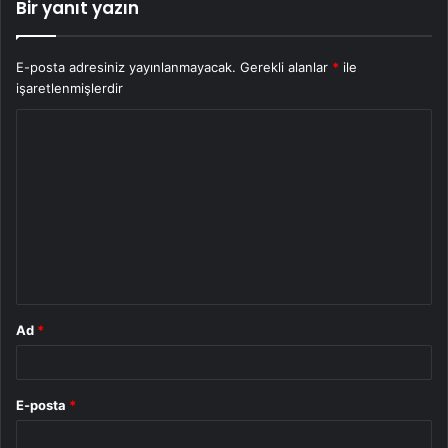
Bir yanıt yazın
E-posta adresiniz yayınlanmayacak.
Gerekli alanlar
*
ile
işaretlenmişlerdir
Y
o
r
u
m
*
Ad
*
E-posta
*