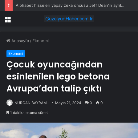
Alphabet hisseleri yapay zeka öncüsü Jeff Dean’in ayrılmasıyla %5 düştü
Menü
Anasayfa
/
Ekonomi
Ekonomi
Çocuk oyuncağından
esinlenilen lego betona
Avrupa’dan talip çıktı
NURCAN BAYRAM
Mayıs 21, 2024
0
0
1 dakika okuma süresi